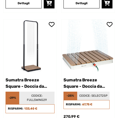
Dettagli
Dettagli
Sumatra Breeze
Sumatra Breeze
Square - Doccia da
Square - Doccia da
giardino
giardino
CODICE:
-25%
CODICE:
SELECT25P
-29%
FULLSWING29
RISPARMI:
67,75 €
RISPARMI:
133,40 €
270,99 €