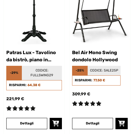
Patras Lux - Tavolino
Bel Air Mono Swing
da bistrò, piano in
dondolo Hollywood
marmo, 60 x 60 cm
CODICE:
-25%
CODICE:
SALE25P
-29%
FULLSWING29
RISPARMI:
77,50 €
RISPARMI:
64,38 €
309,99 €
221,99 €
Dettagli
Dettagli