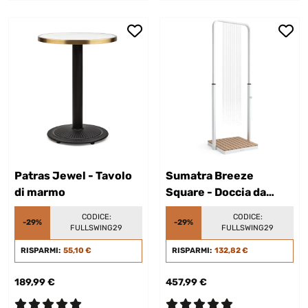
Patras Jewel - Tavolo
Sumatra Breeze
di marmo
Square - Doccia da
giardino
CODICE:
CODICE:
-29%
-29%
FULLSWING29
FULLSWING29
RISPARMI:
55,10 €
RISPARMI:
132,82 €
189,99 €
457,99 €