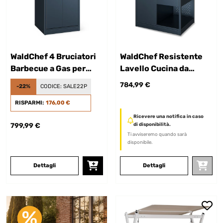
WaldChef 4 Bruciatori
WaldChef Resistente
Barbecue a Gas per
Lavello Cucina da
Cucina Esterna
Esterno con Mobile
784,99 €
-22%
CODICE:
SALE22P
Antracite
Antracite
RISPARMI:
176,00 €
Ricevere una notifica in caso
799,99 €
di disponibilità.
Ti avviseremo quando sarà
disponibile.
Dettagli
Dettagli