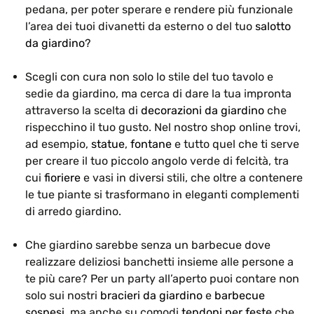
pedana, per poter sperare e rendere più funzionale
l’area dei tuoi divanetti da esterno o del tuo
salotto
da giardino
?
Scegli con cura non solo lo stile del tuo tavolo e
sedie da giardino, ma cerca di dare la tua impronta
attraverso la scelta di
decorazioni da giardino
che
rispecchino il tuo gusto. Nel nostro shop online trovi,
ad esempio,
statue
,
fontane
e tutto quel che ti serve
per creare il tuo piccolo angolo verde di felcità, tra
cui
fioriere
e vasi in diversi stili, che oltre a contenere
le tue piante si trasformano in eleganti complementi
di arredo giardino.
Che giardino sarebbe senza un barbecue dove
realizzare deliziosi banchetti insieme alle persone a
te più care? Per un party all’aperto puoi contare non
solo sui nostri
bracieri da giardino
e
barbecue
sospesi
, ma anche su comodi
tendoni per feste
che