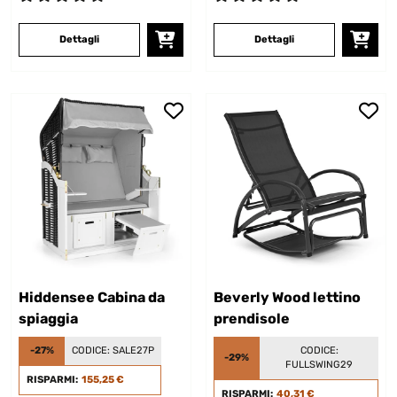
Dettagli
Dettagli
Hiddensee Cabina da
Beverly Wood lettino
spiaggia
prendisole
-27%
CODICE:
SALE27P
CODICE:
-29%
FULLSWING29
RISPARMI:
155,25 €
RISPARMI:
40,31 €