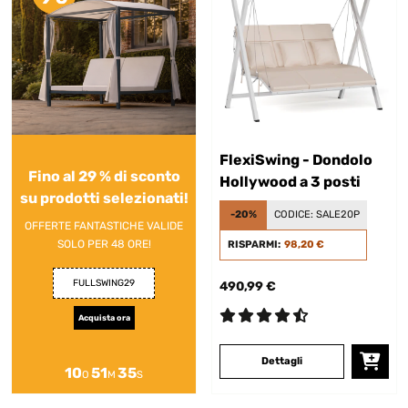
FlexiSwing - Dondolo
Fino al 29 % di sconto
Hollywood a 3 posti
su prodotti selezionati!
-20%
CODICE:
SALE20P
OFFERTE FANTASTICHE VALIDE
SOLO PER 48 ORE!
RISPARMI:
98,20 €
FULLSWING29
490,99 €
Acquista ora
Dettagli
10
51
34
O
M
S