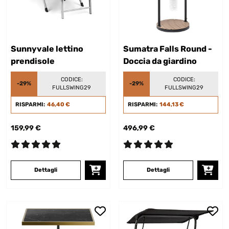
Sunnyvale lettino
Sumatra Falls Round -
prendisole
Doccia da giardino
CODICE:
CODICE:
-29%
-29%
FULLSWING29
FULLSWING29
RISPARMI:
46,40 €
RISPARMI:
144,13 €
159,99 €
496,99 €
Dettagli
Dettagli