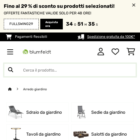
Fino al 29 % di sconto su prodotti selezionati!
OFFERTE FANTASTICHE VALIDE SOLO PER 48 ORE!
Acquista
34
51
33
FULLSWING29
O
M
S
ora
Pagamenti flessibili
Spedizione gratuita da 100€*
Arredo giardino
Sdraio da giardino
Sedie da giardino
Tavoli da giardino
Salotti da giardino