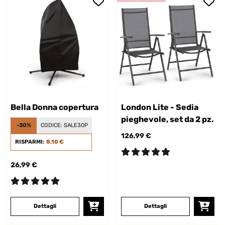
Bella Donna copertura
London Lite - Sedia
pieghevole, set da 2 pz.
-30%
CODICE:
SALE30P
126,99 €
RISPARMI:
8,10 €
26,99 €
Dettagli
Dettagli