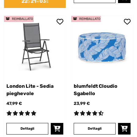
22
21
03
O
M
S
REIMBALLATO
REIMBALLATO
London Lite - Sedia
blumfeldt Cloudio
pieghevole
Sgabello
47,99 €
23,99 €
Dettagli
Dettagli