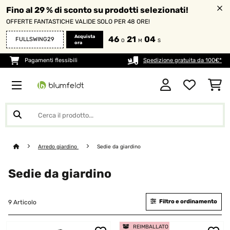
Fino al 29 % di sconto su prodotti selezionati!
OFFERTE FANTASTICHE VALIDE SOLO PER 48 ORE!
Acquista
46
21
03
FULLSWING29
O
M
S
ora
Pagamenti flessibili
Spedizione gratuita da 100€*
Arredo giardino
Sedie da giardino
Sedie da giardino
Filtro e ordinamento
9 Articolo
REIMBALLATO