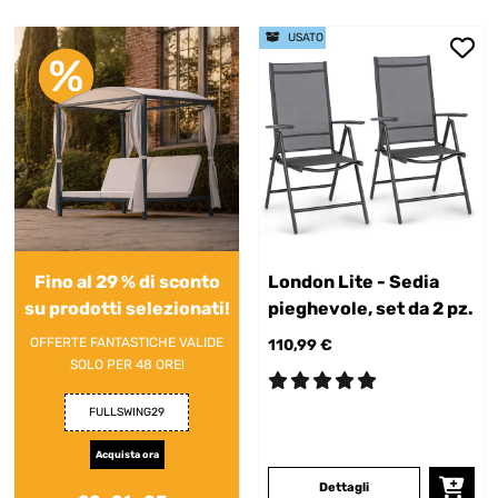
USATO
Fino al 29 % di sconto
London Lite - Sedia
su prodotti selezionati!
pieghevole, set da 2 pz.
OFFERTE FANTASTICHE VALIDE
110,99 €
SOLO PER 48 ORE!
FULLSWING29
Acquista ora
Dettagli