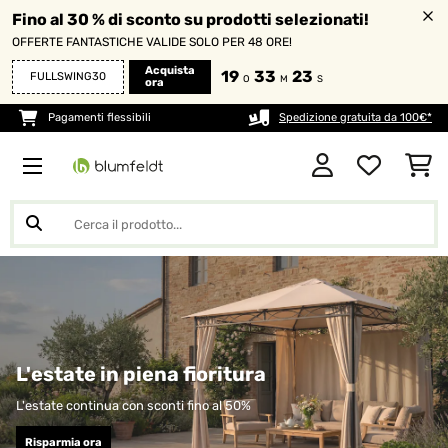
Fino al 30 % di sconto su prodotti selezionati!
OFFERTE FANTASTICHE VALIDE SOLO PER 48 ORE!
Acquista
19
33
23
FULLSWING30
O
M
S
ora
Pagamenti flessibili
Spedizione gratuita da 100€*
L'estate in piena fioritura
L'estate continua con sconti fino al 50%
Risparmia ora