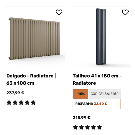
Delgado - Radiatore |
Tallheo 41 x 180 cm -
63 x 108 cm
Radiatore
237,99 €
-15%
CODICE:
SALE15P
RISPARMI:
32,40 €
215,99 €