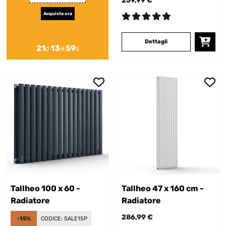
259,99 €
Acquista ora
Dettagli
21
13
58
O
M
S
Tallheo 100 x 60 -
Tallheo 47 x 160 cm -
Radiatore
Radiatore
286,99 €
-15%
CODICE:
SALE15P