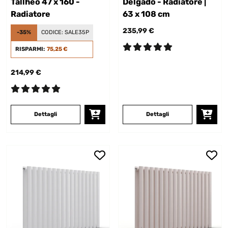
Tallheo 47 x 160 -
Delgado - Radiatore |
Radiatore
63 x 108 cm
235,99 €
-35%
CODICE:
SALE35P
RISPARMI:
75,25 €
214,99 €
Dettagli
Dettagli