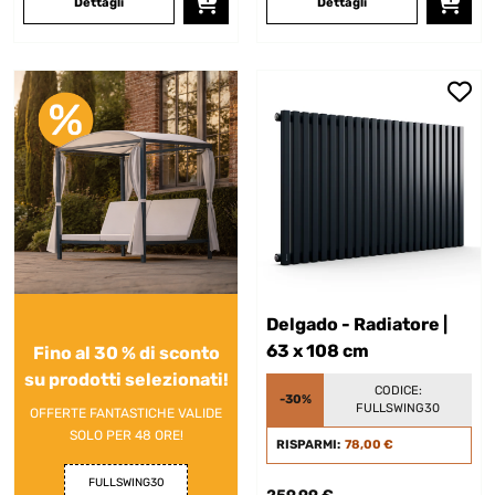
Dettagli
Dettagli
Delgado - Radiatore |
63 x 108 cm
Fino al 30 % di sconto
su prodotti selezionati!
CODICE:
-30%
FULLSWING30
OFFERTE FANTASTICHE VALIDE
SOLO PER 48 ORE!
RISPARMI:
78,00 €
FULLSWING30