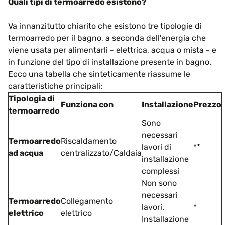
Quali tipi di termoarredo esistono?
Va innanzitutto chiarito che esistono tre tipologie di
termoarredo per il bagno, a seconda dell'energia che
viene usata per alimentarli - elettrica, acqua o mista - e
in funzione del tipo di installazione presente in bagno.
Ecco una tabella che sinteticamente riassume le
caratteristiche principali:
Tipologia di
Funziona con
Installazione
Prezzo
termoarredo
Sono
necessari
Termoarredo
Riscaldamento
lavori di
**
ad acqua
centralizzato/Caldaia
installazione
complessi
Non sono
necessari
Termoarredo
Collegamento
lavori.
*
elettrico
elettrico
Installazione