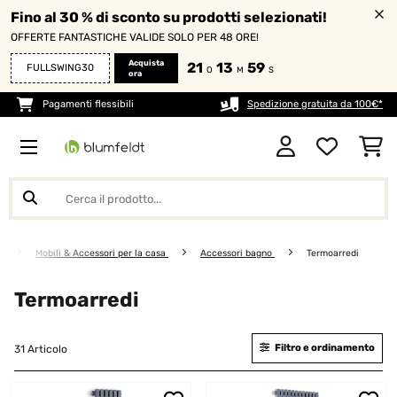
Fino al 30 % di sconto su prodotti selezionati!
OFFERTE FANTASTICHE VALIDE SOLO PER 48 ORE!
Acquista
21
13
58
FULLSWING30
O
M
S
ora
Pagamenti flessibili
Spedizione gratuita da 100€*
Mobili & Accessori per la casa
Accessori bagno
Termoarredi
Termoarredi
Filtro e ordinamento
31 Articolo