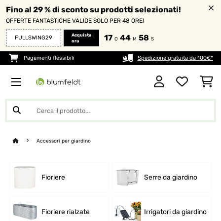
Fino al 29 % di sconto su prodotti selezionati!
OFFERTE FANTASTICHE VALIDE SOLO PER 48 ORE!
Acquista
17
44
58
FULLSWING29
O
M
S
ora
Pagamenti flessibili
Spedizione gratuita da 100€*
Accessori per giardino
Fioriere
Serre da giardino
Fioriere rialzate
Irrigatori da giardino