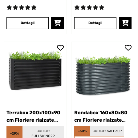
Dettagli
Dettagli
Terrabox 200x100x90
Rondabox 160x80x80
cm Fioriere rialzate
cm Fioriere rialzate
Antracite
Antracite
CODICE:
-30%
CODICE:
SALE30P
-29%
FULLSWING29