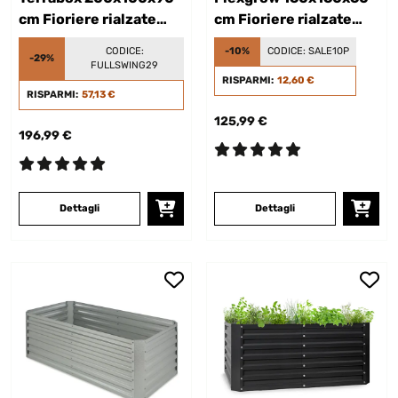
cm Fioriere rialzate
cm Fioriere rialzate
Verde
Antracite
CODICE:
-10%
CODICE:
SALE10P
-29%
FULLSWING29
RISPARMI:
12,60 €
RISPARMI:
57,13 €
125,99 €
196,99 €
Dettagli
Dettagli