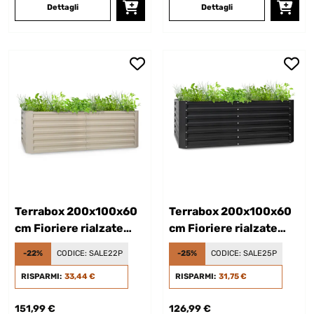
Dettagli
Dettagli
Terrabox 200x100x60
Terrabox 200x100x60
cm Fioriere rialzate
cm Fioriere rialzate
Crema
Antracite
-22%
CODICE:
SALE22P
-25%
CODICE:
SALE25P
RISPARMI:
33,44 €
RISPARMI:
31,75 €
151,99 €
126,99 €