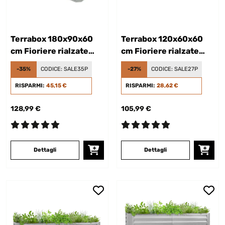
Terrabox 180x90x60
Terrabox 120x60x60
cm Fioriere rialzate
cm Fioriere rialzate
Argento
Antracite
-35%
CODICE:
SALE35P
-27%
CODICE:
SALE27P
RISPARMI:
45,15 €
RISPARMI:
28,62 €
128,99 €
105,99 €
Dettagli
Dettagli