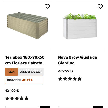
Terrabox 180x90x60
Nova Grow Aiuola da
cm Fioriere rialzate
Giardino
Crema
389,99 €
-22%
CODICE:
SALE22P
RISPARMI:
26,84 €
121,99 €