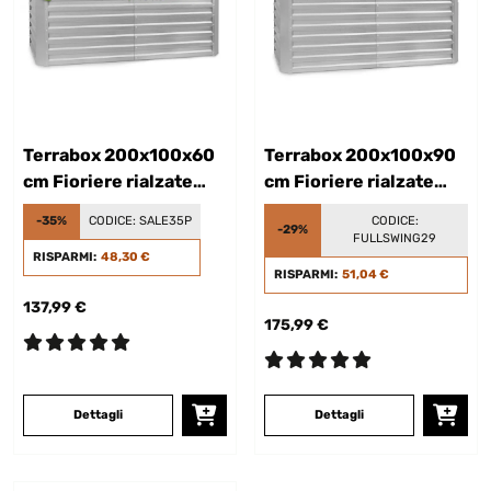
Terrabox 200x100x60
Terrabox 200x100x90
cm Fioriere rialzate
cm Fioriere rialzate
Argento
Argento
-35%
CODICE:
SALE35P
CODICE:
-29%
FULLSWING29
RISPARMI:
48,30 €
RISPARMI:
51,04 €
137,99 €
175,99 €
Dettagli
Dettagli