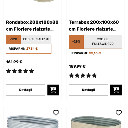
Rondabox 200x100x80
Terrabox 200x100x60
cm Fioriere rialzate
cm Fioriere rialzate
Crema
Effetto ruggine
-17%
CODICE:
SALE17P
CODICE:
-29%
FULLSWING29
RISPARMI:
27,54 €
RISPARMI:
55,10 €
161,99 €
189,99 €
Dettagli
Dettagli