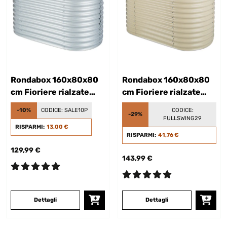
Rondabox 160x80x80
Rondabox 160x80x80
cm Fioriere rialzate
cm Fioriere rialzate
Argento
Crema
-10%
CODICE:
SALE10P
CODICE:
-29%
FULLSWING29
RISPARMI:
13,00 €
RISPARMI:
41,76 €
129,99 €
143,99 €
Dettagli
Dettagli