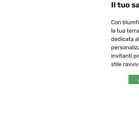
Il tuo s
Con blumfel
la tua terr
dedicata 
personaliz
invitanti p
stile ravvi