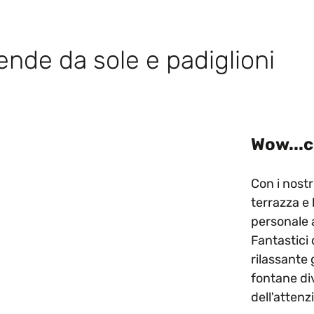
tende da sole e padiglioni
Wow...c
Con i nostr
terrazza e
personale a
Fantastici o
rilassante
fontane di
dell'attenz