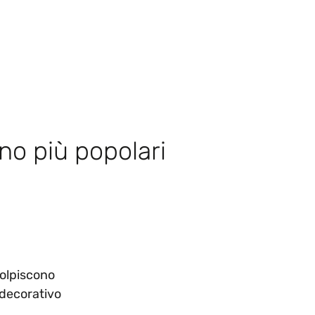
ino più popolari
colpiscono
n decorativo