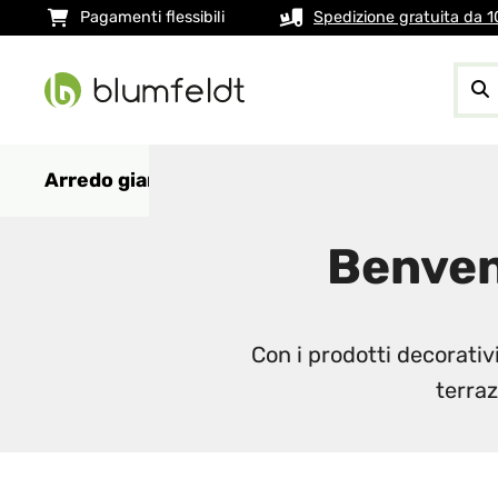
Pagamenti flessibili
Spedizione gratuita da 
Arredo giardino
Decorazioni da giardino
C
Benven
Con i prodotti decorativi
terraz