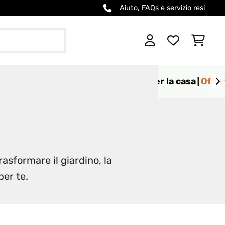
Aiuto, FAQs e servizio resi
per giardino
Mobili & Accessori per la casa
Offer
rasformare il giardino, la
per te.