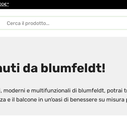
100€*
aminetti & stufe
Tettoie per esterno
Accessori 
uti da blumfeldt!
, moderni e multifunzionali di blumfeldt, potrai t
za e il balcone in un'oasi di benessere su misura 