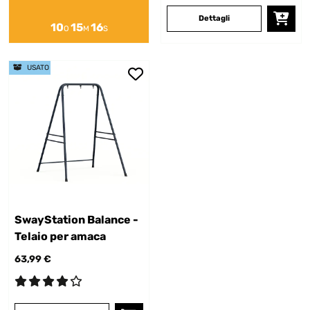
Dettagli
10
15
16
O
M
S
USATO
SwayStation Balance -
Telaio per amaca
63,99 €