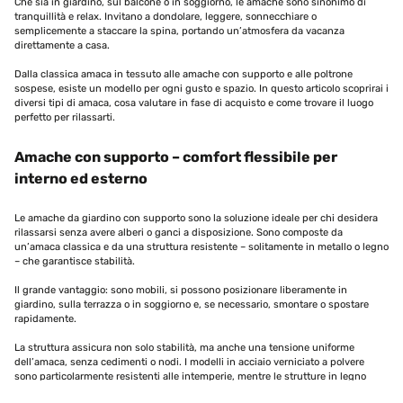
Che sia in giardino, sul balcone o in soggiorno, le amache sono sinonimo di
tranquillità e relax. Invitano a dondolare, leggere, sonnecchiare o
semplicemente a staccare la spina, portando un’atmosfera da vacanza
direttamente a casa.
Dalla classica amaca in tessuto alle amache con supporto e alle poltrone
sospese, esiste un modello per ogni gusto e spazio. In questo articolo scoprirai i
diversi tipi di amaca, cosa valutare in fase di acquisto e come trovare il luogo
perfetto per rilassarti.
Amache con supporto – comfort flessibile per
interno ed esterno
Le amache da giardino con supporto sono la soluzione ideale per chi desidera
rilassarsi senza avere alberi o ganci a disposizione. Sono composte da
un’amaca classica e da una struttura resistente – solitamente in metallo o legno
– che garantisce stabilità.
Il grande vantaggio: sono mobili, si possono posizionare liberamente in
giardino, sulla terrazza o in soggiorno e, se necessario, smontare o spostare
rapidamente.
La struttura assicura non solo stabilità, ma anche una tensione uniforme
dell’amaca, senza cedimenti o nodi. I modelli in acciaio verniciato a polvere
sono particolarmente resistenti alle intemperie, mentre le strutture in legno
offrono un’estetica naturale.