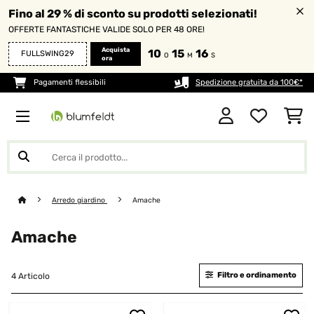
Fino al 29 % di sconto su prodotti selezionati!
OFFERTE FANTASTICHE VALIDE SOLO PER 48 ORE!
Acquista
10
15
16
FULLSWING29
O
M
S
ora
Pagamenti flessibili
Spedizione gratuita da 100€*
Arredo giardino
Amache
Amache
Filtro e ordinamento
4 Articolo