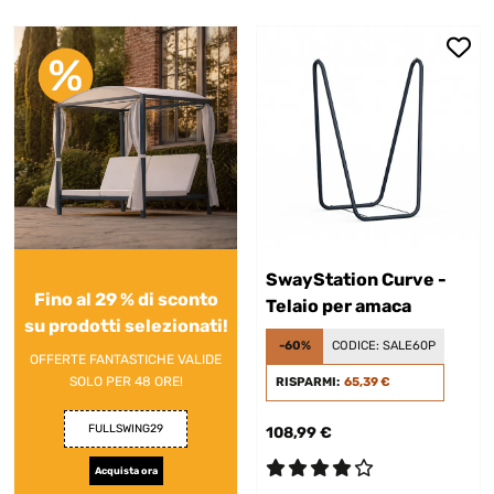
SwayStation Curve -
Fino al 29 % di sconto
Telaio per amaca
su prodotti selezionati!
-60%
CODICE:
SALE60P
OFFERTE FANTASTICHE VALIDE
SOLO PER 48 ORE!
RISPARMI:
65,39 €
FULLSWING29
108,99 €
Acquista ora