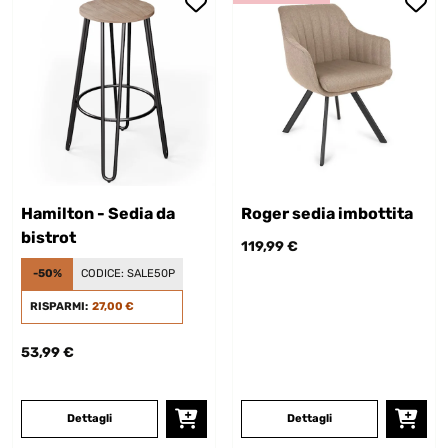
Hamilton - Sedia da
Roger sedia imbottita
bistrot
119,99 €
-50%
CODICE:
SALE50P
RISPARMI:
27,00 €
53,99 €
Dettagli
Dettagli