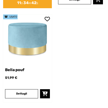
11
34
42
O
M
S
USATO
Bella pouf
51,99 €
Dettagli