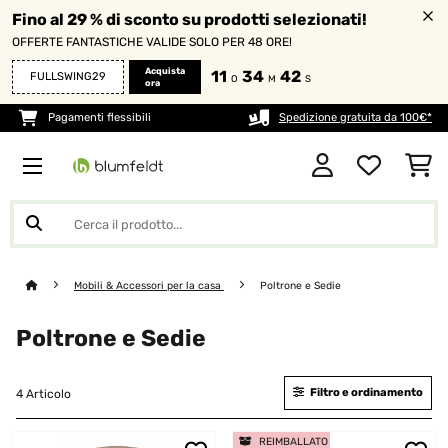
Fino al 29 % di sconto su prodotti selezionati!
OFFERTE FANTASTICHE VALIDE SOLO PER 48 ORE!
Acquista
11
34
42
FULLSWING29
O
M
S
ora
Pagamenti flessibili
Spedizione gratuita da 100€*
Mobili & Accessori per la casa
Poltrone e Sedie
Poltrone e Sedie
Filtro e ordinamento
4 Articolo
REIMBALLATO