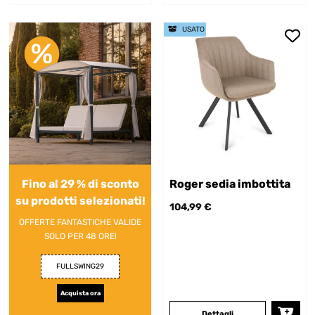
USATO
Fino al 29 % di sconto
Roger sedia imbottita
su prodotti selezionati!
104,99 €
OFFERTE FANTASTICHE VALIDE
SOLO PER 48 ORE!
FULLSWING29
Acquista ora
Dettagli