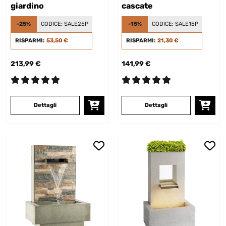
giardino
cascate
-25%
CODICE:
SALE25P
-15%
CODICE:
SALE15P
RISPARMI:
53,50 €
RISPARMI:
21,30 €
213,99 €
141,99 €
Dettagli
Dettagli