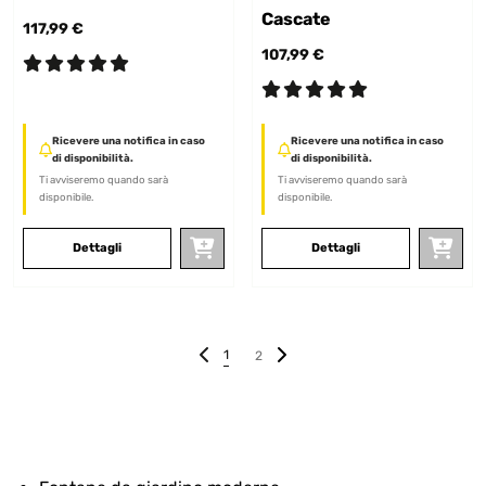
Cascate
117,99 €
107,99 €
Ricevere una notifica in caso
Ricevere una notifica in caso
di disponibilità.
di disponibilità.
Ti avviseremo quando sarà
Ti avviseremo quando sarà
disponibile.
disponibile.
Dettagli
Dettagli
1
2