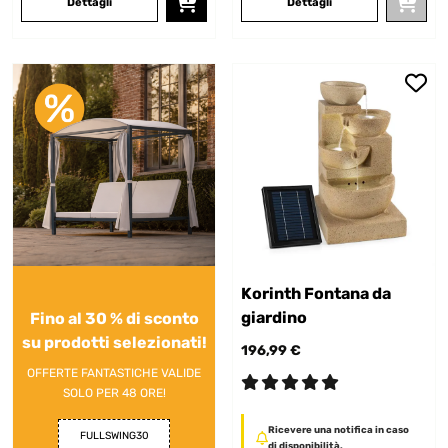
Dettagli
Dettagli
Korinth Fontana da
giardino
Fino al 30 % di sconto
su prodotti selezionati!
196,99 €
OFFERTE FANTASTICHE VALIDE
SOLO PER 48 ORE!
Ricevere una notifica in caso
FULLSWING30
di disponibilità.