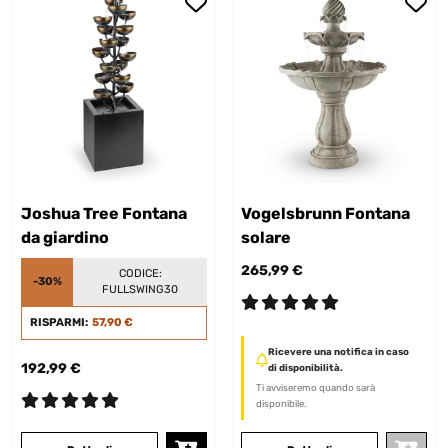
Joshua Tree Fontana
Vogelsbrunn Fontana
da giardino
solare
265,99 €
CODICE:
-30%
FULLSWING30
RISPARMI:
57,90 €
Ricevere una notifica in caso
192,99 €
di disponibilità.
Ti avviseremo quando sarà
disponibile.