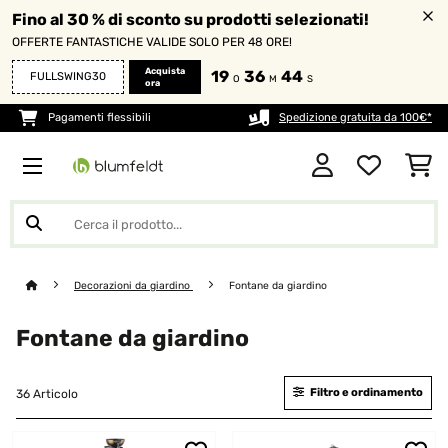
Fino al 30 % di sconto su prodotti selezionati!
OFFERTE FANTASTICHE VALIDE SOLO PER 48 ORE!
Acquista
19
36
43
FULLSWING30
O
M
S
ora
Pagamenti flessibili
Spedizione gratuita da 100€*
Decorazioni da giardino
Fontane da giardino
Fontane da giardino
Filtro e ordinamento
36 Articolo