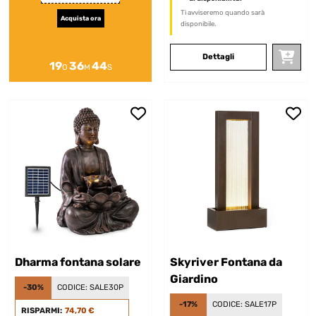
Ti avviseremo quando sarà
Acquista ora
disponibile.
Dettagli
19
36
43
O
M
S
Dharma fontana solare
Skyriver Fontana da
Giardino
-30%
CODICE:
SALE30P
-17%
CODICE:
SALE17P
RISPARMI:
74,70 €