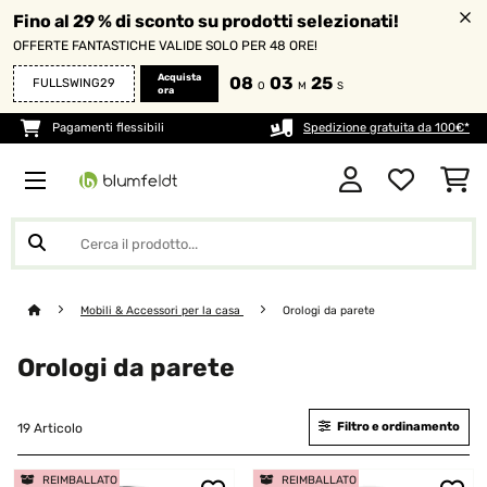
Fino al 29 % di sconto su prodotti selezionati!
OFFERTE FANTASTICHE VALIDE SOLO PER 48 ORE!
Acquista
08
03
24
FULLSWING29
O
M
S
ora
Pagamenti flessibili
Spedizione gratuita da 100€*
Mobili & Accessori per la casa
Orologi da parete
Orologi da parete
Filtro e ordinamento
19 Articolo
REIMBALLATO
REIMBALLATO