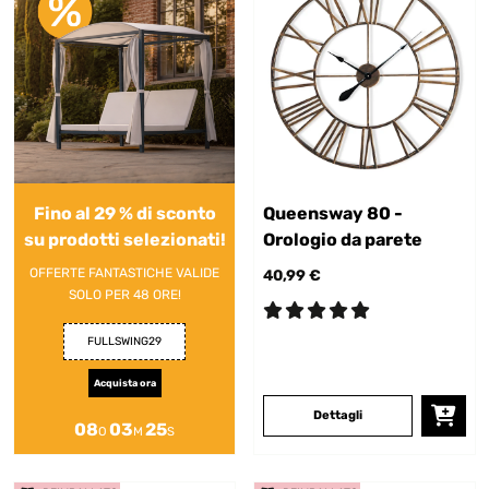
Fino al 29 % di sconto
Queensway 80 -
su prodotti selezionati!
Orologio da parete
OFFERTE FANTASTICHE VALIDE
40,99 €
SOLO PER 48 ORE!
FULLSWING29
Acquista ora
Dettagli
08
03
25
O
M
S