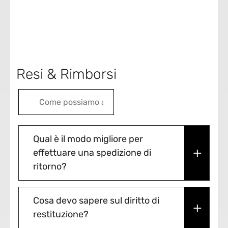
Resi & Rimborsi
Qual è il modo migliore per
effettuare una spedizione di
ritorno?
Non mettiamo a disposizione
Cosa devo sapere sul diritto di
materiale d'imballaggio, ma puoi
restituzione?