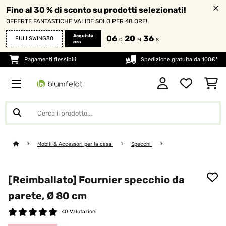
Fino al 30 % di sconto su prodotti selezionati!
OFFERTE FANTASTICHE VALIDE SOLO PER 48 ORE!
Acquista
06
20
35
FULLSWING30
O
M
S
ora
Pagamenti flessibili
Spedizione gratuita da 100€*
Mobili & Accessori per la casa
Specchi
[Reimballato] Fournier specchio da
parete, Ø 80 cm
40 Valutazioni