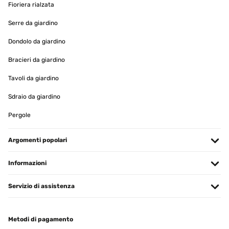
Fioriera rialzata
Gute Qualität Produkt wie erwartet, Preis Leistung völlig in
Ordnung
Serre da giardino
Amazon-Benutzer
Dondolo da giardino
Tradurre
Bracieri da giardino
Tavoli da giardino
VALUTAZIONE VERIFICATA
08/05/2024
Sdraio da giardino
Produkt wie erwartet, Preis Leistung völlig in Ordnung
Pergole
Amazon-Benutzer
Argomenti popolari
Tradurre
Informazioni
VALUTAZIONE VERIFICATA
13/02/2024
Servizio di assistenza
Suite a un problème avec le miroir le SAV a été très rapide et
performant. Je recommande pour le sérieux.
Metodi di pagamento
Utilisateur d'Amazon