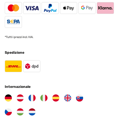
Tradurre
VALUTAZIONE VERIFICATA
27/01/2024
*Tutti i prezzi incl. IVA.
Specchio di ottima qualità/prezzo. Effetto molto elegante e senza
tempo! Imballaggio e tempi di spedizione Top!!!!!! Consiglio
assolutamente!!!
Spedizione
Utente Amazon
Tradurre
VALUTAZIONE VERIFICATA
Internazionale
18/12/2023
Producto tal cual la descripción. Llegó en 2 semanas, en perfecto
estado y bien embalado. El espejo perfecto!
Usuario/a de amazon
Tradurre