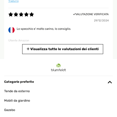
Tradurre
VALUTAZIONE VERIFICATA
29/12/2024
Lo specchio e' molto carino, lo consiglio.
Utente Amazon
Tradurre
Visualizza tutte le valutazioni dei clienti
VALUTAZIONE VERIFICATA
02/11/2024
Tolle Qualität
Categorie preferite
Amazon-Benutzer
Tende da esterno
Tradurre
Mobili da giardino
VALUTAZIONE VERIFICATA
Gazebo
08/05/2024