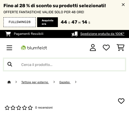
Fino al 28 % di sconto su prodotti selezionati!
OFFERTE FANTASTICHE VALIDE SOLO PER 48 ORE!
Acquista
44
47
14
FULLSWING28
O
M
S
ora
Pagamenti flessibili
Spedizione gratuita da 100€*
Tettoie per esterno
Gazebo
0 recensioni