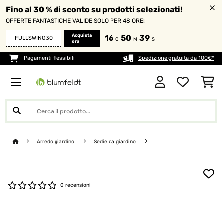
Fino al 30 % di sconto su prodotti selezionati!
OFFERTE FANTASTICHE VALIDE SOLO PER 48 ORE!
Acquista
16
50
39
FULLSWING30
O
M
S
ora
Pagamenti flessibili
Spedizione gratuita da 100€*
Arredo giardino
Sedie da giardino
0 recensioni