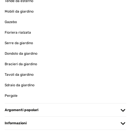
Tende da esterno
Tradurre
Mobili da giardino
VALUTAZIONE VERIFICATA
Gazebo
20/11/2024
Fioriera rialzata
Proprio come descritto sono molto contenta del prodotto.
Serre da giardino
Utente Amazon
Dondolo da giardino
Tradurre
Bracieri da giardino
Tavoli da giardino
VALUTAZIONE VERIFICATA
20/11/2024
Sdraio da giardino
Bonito. Tal e qual como anunciado.Chegou mais rápido do que
Pergole
esperado e em boas condições.
Usuario/a de amazon
Argomenti popolari
Tradurre
Informazioni
VALUTAZIONE VERIFICATA