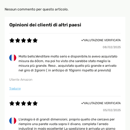
Nessun commento per questo articolo.
Opinioni dei clienti di altri paesi
VALUTAZIONE VERIFICATA
08/02/2025
Molto bello.Venditore molto serio e disponibile.Io avevo acquistato
misura da 60cm, ma poi ho visto che sarebbe stato meglio la
misura più grande. Reso , acquistato quello più grande e arrivato
nel giro di 2giorni ( in anticipo di 10giorni rispetto al previsto)
Utente Amazon
Tradurre
VALUTAZIONE VERIFICATA
05/02/2025
L’orologio è di grandi dimensioni, proprio quello che cercavo per
riempire una parete vuota sopra il divano, completa l’arredo
industiral in modo eccellente! La spedizione è arrivata un giorno