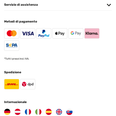
14/11/2024
Servizio di assistenza
Orologio da parete molto bello. Consiglio a tutti per chi vuole
qualcosa di bello da esporre
Metodi di pagamento
Utente Amazon
Tradurre
VALUTAZIONE VERIFICATA
07/11/2024
*Tutti i prezzi incl. IVA.
Bello ,d effetto
Utente Amazon
Spedizione
Tradurre
VALUTAZIONE VERIFICATA
29/04/2024
Internazionale
Oggetto pervenuto con un imballo impeccabile, le lancette vengono
protette con una copertura in plastica. Molto gradevole, di facile
installazione e con un meccanismo di rotazione lancette