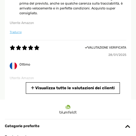
prima del previsto, anche se qualche carenza sulla tracciabilità, è
arrivato velocemente e in perfette condizioni. Acquisto super
consigliato.
Utente Amazon
Tradurre
VALUTAZIONE VERIFICATA
28/01/2025
Ottimo
Utente Amazon
Tradurre
Visualizza tutte le valutazioni dei clienti
VALUTAZIONE VERIFICATA
15/12/2024
Bellissimo davvero
Categorie preferite
Utente Amazon