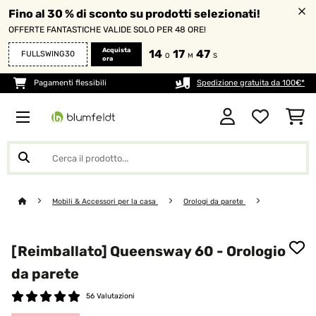
Fino al 30 % di sconto su prodotti selezionati!
OFFERTE FANTASTICHE VALIDE SOLO PER 48 ORE!
Acquista
14
17
46
FULLSWING30
O
M
S
ora
Pagamenti flessibili
Spedizione gratuita da 100€*
Mobili & Accessori per la casa
Orologi da parete
[Reimballato] Queensway 60 - Orologio
da parete
56 Valutazioni