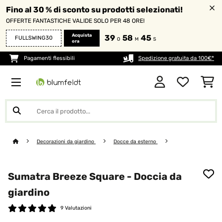
Fino al 30 % di sconto su prodotti selezionati!
OFFERTE FANTASTICHE VALIDE SOLO PER 48 ORE!
Acquista
39
58
43
FULLSWING30
O
M
S
ora
Pagamenti flessibili
Spedizione gratuita da 100€*
Decorazioni da giardino
Docce da esterno
Sumatra Breeze Square - Doccia da
giardino
9 Valutazioni