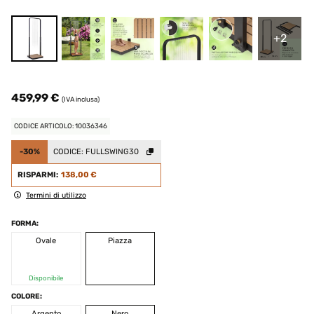
+2
459,99 €
(IVA inclusa)
CODICE ARTICOLO: 10036346
-30%
CODICE:
FULLSWING30
RISPARMI:
138,00 €
Termini di utilizzo
FORMA:
Ovale
Piazza
Disponibile
COLORE:
Argento
Nero