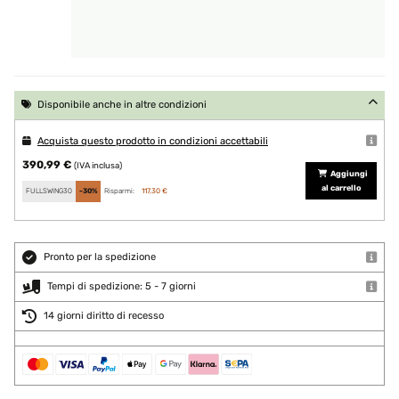
Disponibile anche in altre condizioni
Acquista questo prodotto in condizioni accettabili
390,99 €
(IVA inclusa)
Aggiungi
al carrello
FULLSWING30
-30%
Risparmi:
117,30 €
Pronto per la spedizione
Tempi di spedizione: 5 - 7 giorni
14 giorni diritto di recesso