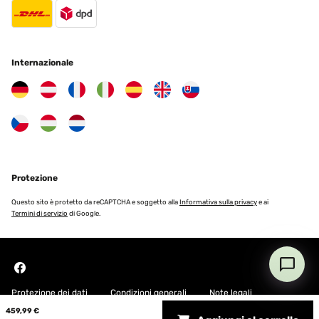
VALUTAZIONE VERIFICATA
15/05/2023
Wir haben diese Gartendusche aufgestellt, damit wir uns vor dem
Internazionale
Gang in den Pool abduschen können, damit wir diesen dann nicht
so viel chloren müssen.Das Design finde ich super und passt auch
gut zu unserem restlichen Gartenmobiliar. Der Aufbau ging auch
relativ schnell.Preis- Leistungs-Verhältnis ist hier echt ok. Da die
Dusche tut, was sie soll, habe ich nichts zu beanstanden.
Amazon-Benutzer
Tradurre
Protezione
VALUTAZIONE VERIFICATA
Questo sito è protetto da reCAPTCHA e soggetto alla
Informativa sulla privacy
e ai
Termini di servizio
di Google.
07/05/2023
Assolutamente soddisfatto di questo acquisto! Presa per montarla
nel mio terrazzo e poter fare una doccia all'esterno di casa, al
ritorno dal mare, senza sporcare con la sabbia dentro di casa. Ero
indeciso tra questo modello e quello con getto dal basso verso
l'alto, ma ho preferito questo più classico a cascata.Semplicissima
Protezione dei dati
Condizioni generali
Note legali
da montare e basta collegare un normalissimo tubo da giardino da
mezzo pollice. Oltretutto la struttura ad arco è bella da vedere, con
459,99 €
base antiscivolo fatta in WPC, materiale robusto e resistente ai