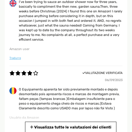
I’ve been trying to sauce an outdoor shower now for three years,
basically to compliment the then new, garden sauna.Then, three
weeks before Christmas (2024) I found this one on Amazon! I rarely
purchase anything before considering it in depth, but on this
occasion I jumped in with both feet and ordered it. AND, no regrets
whatsoever, just what the sauna needed! Coming from Germany, I
was kept up to date by the company throughout its two weeks
journey to me. No complaints at all, a perfect purchase and a very
efficient service.
Amazon user
Tradurre
VALUTAZIONE VERIFICATA
06/09/2023
O Equipamento aparenta ter sido previamente montado e depois
desmontado pois apresenta riscos e marcas de montagem previa,
faltam peças (tampas brancas )Embalagem insuficiente para o
peso o equipamento chega cheio de riscos e marcas.(Estava
Claramente descrito como USADO mas por lapso não foi Visto )
Usuário da Amazon
Tradurre
Visualizza tutte le valutazioni dei clienti