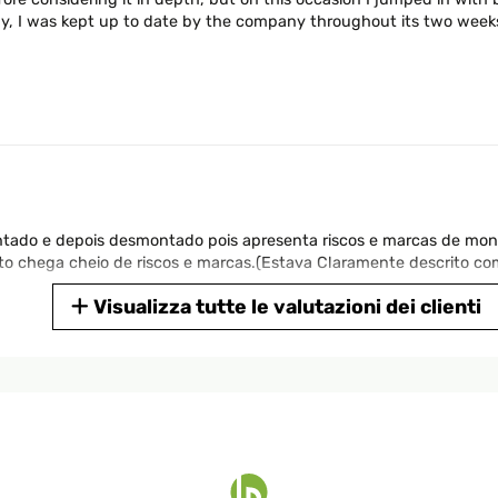
 I was kept up to date by the company throughout its two weeks 
tado e depois desmontado pois apresenta riscos e marcas de mon
o chega cheio de riscos e marcas.(Estava Claramente descrito co
Visualizza tutte le valutazioni dei clienti
t mal für einen ganz kleinen. Abkühlung an Hitzetagen verschafft u
chlauch anbringen. Der Duschstrahl hat eine angenehme Intensität 