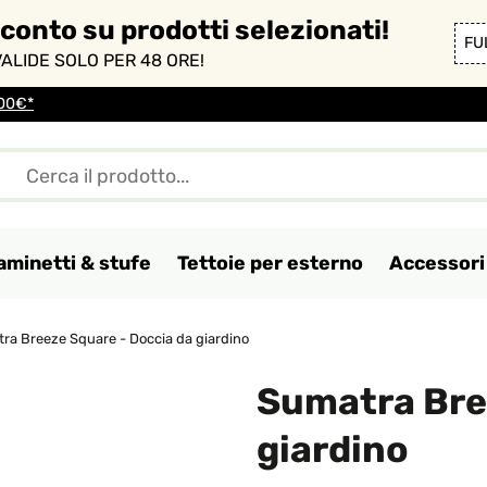
sconto su prodotti selezionati!
FU
ALIDE SOLO PER 48 ORE!
100€*
aminetti & stufe
Tettoie per esterno
Accessori 
ra Breeze Square - Doccia da giardino
Sumatra Bre
giardino