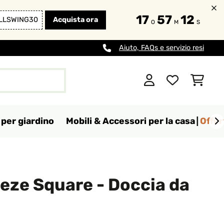
17
57
10
LLSWING30
Acquista ora
O
M
S
Aiuto, FAQs e servizio resi
per giardino
Mobili & Accessori per la casa
Offer
eze Square - Doccia da