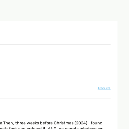
Tradurre
na.Then, three weeks before Christmas (2024) I found
 both feet and ordered it. AND, no regrets whatsoever,