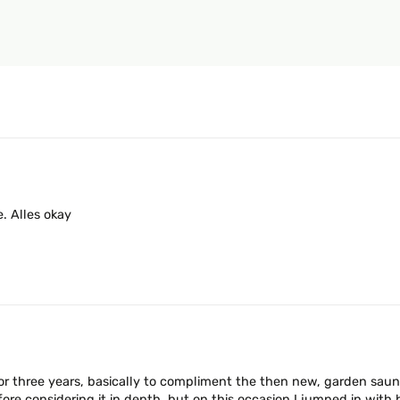
. Alles okay
or three years, basically to compliment the then new, garden sau
ore considering it in depth, but on this occasion I jumped in with