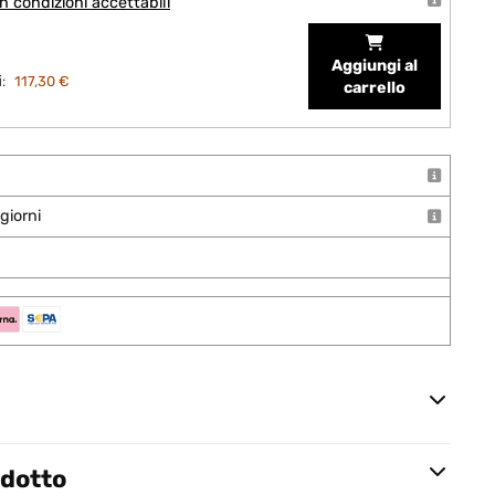
 condizioni accettabili
Aggiungi al
:
117,30 €
carrello
giorni
odotto