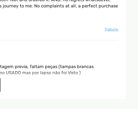
journey to me. No complaints at all, a perfect purchase
Tradurre
tagem previa, faltam peças (tampas brancas
mo USADO mas por lapso não foi Visto )
Tradurre
ns nun diese Dusche. Sie ist superschnell aufgebaut,
und ist gleichmäßig, die Bodenplatte ist selbst in