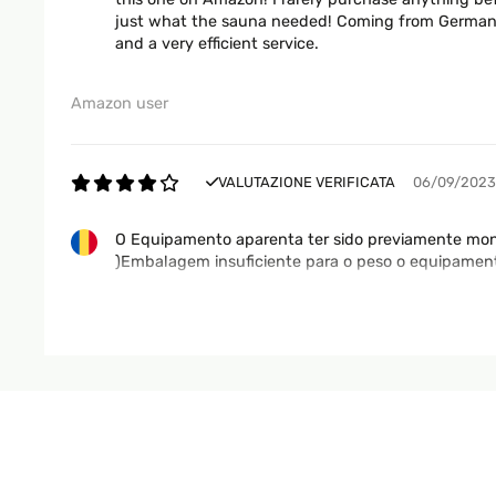
just what the sauna needed! Coming from Germany,
and a very efficient service.
Amazon user
VALUTAZIONE VERIFICATA
06/09/2023
O Equipamento aparenta ter sido previamente mon
)Embalagem insuficiente para o peso o equipament
Usuário da Amazon
VALUTAZIONE VERIFICATA
15/08/2023
Wir haben leider keinen Platz für einen Pool, nich
steht stabil und lässt sich einfach an den Gartens