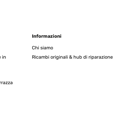
n Stern ziehe ich leider trotzdem ab, da das
ür ein paar Euro einfach eines im Baumarkt besorgt,
as anscheinend nicht geht. Trotzdem empfehle ich die
Tradurre
Informazioni
Chi siamo
 in
Ricambi originali & hub di riparazione
e à l'aide d'une petite molette situé sur le cadre de la
ouvre sans souci un adulte.Le tout bénéficie d'un design
rrazza
Tradurre