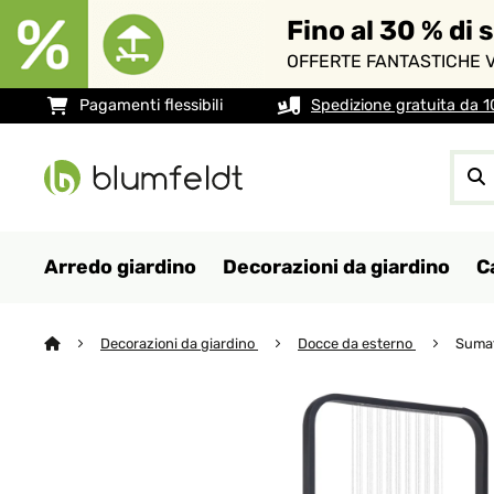
Fino al 30 % di 
OFFERTE FANTASTICHE V
Pagamenti flessibili
Spedizione gratuita da 
Arredo giardino
Decorazioni da giardino
C
Decorazioni da giardino
Docce da esterno
Sumat