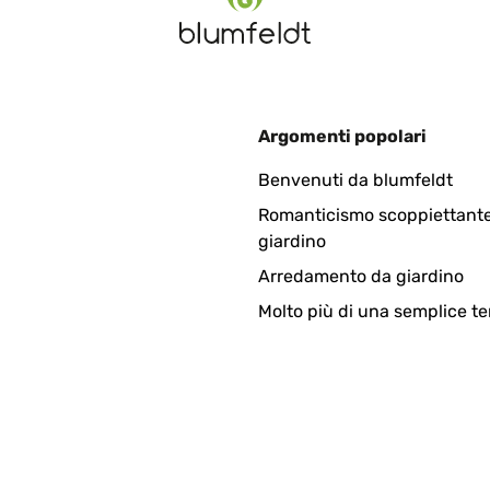
t schnell wieder ab. Zudem sieht die Dusche sehr schick aus. Eine
, dass im Lieferumfang ist, nicht mit dabei war. Wir haben zwar f
 nicht vorkommen bzw. müsste es einfach nachgeliefert werden, w
e.
Argomenti popolari
Benvenuti da blumfeldt
3
Romanticismo scoppiettante
giardino
puisqu'un simple tuyau suffit à la raccorder.L'arrivée d'eau s'activ
Arredamento da giardino
icace. Le débit d'eau est parfait après être sorti de la piscine et c
en particulier grâce à son socle en bois.
Molto più di una semplice te