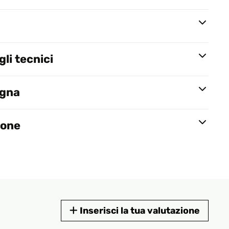
li tecnici
egna
ione
Inserisci la tua valutazione