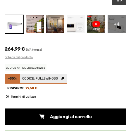
1/9
+4
264,99 €
(IVA inclusa)
Scheda del prodotto
CODICE ARTICOLO: 53035255
-30%
CODICE:
FULLSWING30
RISPARMI:
79,50 €
Termini di utilizzo
Aggiungi al carrello