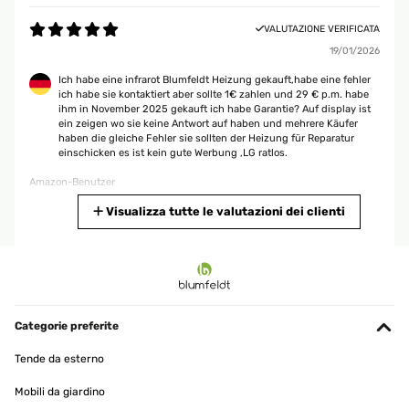
VALUTAZIONE VERIFICATA
19/01/2026
Ich habe eine infrarot Blumfeldt Heizung gekauft,habe eine fehler
ich habe sie kontaktiert aber sollte 1€ zahlen und 29 € p.m. habe
ihm in November 2025 gekauft ich habe Garantie? Auf display ist
ein zeigen wo sie keine Antwort auf haben und mehrere Käufer
haben die gleiche Fehler sie sollten der Heizung für Reparatur
einschicken es ist kein gute Werbung ,LG ratlos.
Amazon-Benutzer
Tradurre
Visualizza tutte le valutazioni dei clienti
VALUTAZIONE VERIFICATA
16/01/2026
Super Gerät tuht was tuhen soll!
Categorie preferite
Amazon-Benutzer
Tende da esterno
Tradurre
Mobili da giardino