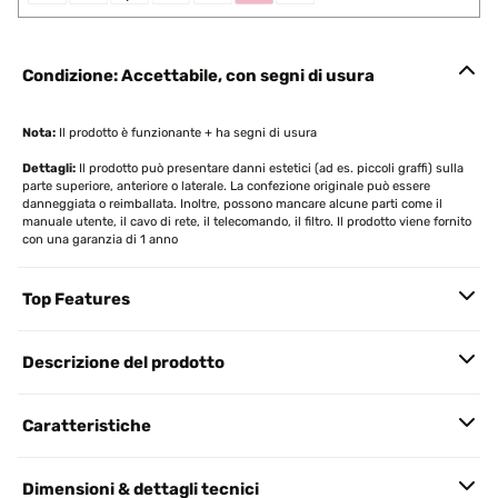
Condizione: Accettabile, con segni di usura
Nota:
Il prodotto è funzionante + ha segni di usura
Dettagli:
Il prodotto può presentare danni estetici (ad es. piccoli graffi) sulla
parte superiore, anteriore o laterale. La confezione originale può essere
danneggiata o reimballata. Inoltre, possono mancare alcune parti come il
manuale utente, il cavo di rete, il telecomando, il filtro. Il prodotto viene fornito
con una garanzia di 1 anno
Top Features
Descrizione del prodotto
Caratteristiche
Dimensioni & dettagli tecnici