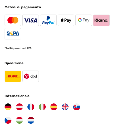
Metodi di pagamento
VALUTAZIONE VERIFICATA
12/11/2025
Klasse Heizstrahler. Schnelle Lieferung und gut verpackt. Von der
Bedienung einfach einzustellen. Bei dem Anbau würde ich mit
noch jemanden dazu holen, da er doch ein bißchen was wiegt. Von
der Heizstrahlung her war ich auch angetan. 20qm Sommergarten
hat er gut in Griff, was Wärme angeht. Beim Kauf kann man nichts
verkehrt machen. Hab ihn an der Wand verbaut.
*Tutti i prezzi incl. IVA.
Amazon-Benutzer
Spedizione
Tradurre
VALUTAZIONE VERIFICATA
29/09/2025
Internazionale
Super sicher verpackt und schnell geliefert.Tolle Optik und schönes
Design.Handling per Fernsteuerung einwandfrei; die optionale
App-Lösung ist nicht notwendig.Montage etwas fummelig, aber
machbar.Ich wünschte mir eine stärkere Rückwanddämmung,
damit nicht zu viel Wärme nach hinten abgestrahlt
wird.@blumfeldt Heizstrahler: oder habt ihr was zum nachrüsten,
um die hintere Abstrahlung zu verringern?