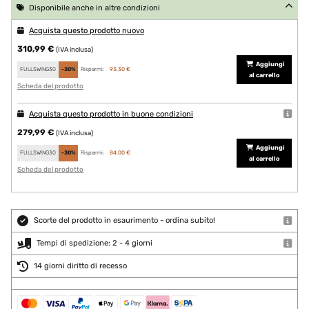
Disponibile anche in altre condizioni
Acquista questo prodotto nuovo
310,99 €
(IVA inclusa)
Aggiungi
FULLSWING30
-30%
Risparmi:
93,30 €
al carrello
Scheda del prodotto
Acquista questo prodotto in buone condizioni
279,99 €
(IVA inclusa)
Aggiungi
FULLSWING30
-30%
Risparmi:
84,00 €
al carrello
Scheda del prodotto
Scorte del prodotto in esaurimento - ordina subito!
Tempi di spedizione: 2 - 4 giorni
14 giorni diritto di recesso