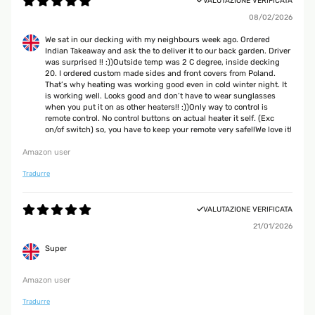
VALUTAZIONE VERIFICATA
08/02/2026
We sat in our decking with my neighbours week ago. Ordered
Indian Takeaway and ask the to deliver it to our back garden. Driver
was surprised !! :))Outside temp was 2 C degree, inside decking
20. I ordered custom made sides and front covers from Poland.
That’s why heating was working good even in cold winter night. It
is working well. Looks good and don’t have to wear sunglasses
when you put it on as other heaters!! :))Only way to control is
remote control. No control buttons on actual heater it self. (Exc
on/of switch) so, you have to keep your remote very safe!!We love it!
Amazon user
Tradurre
VALUTAZIONE VERIFICATA
21/01/2026
Super
Amazon user
Tradurre