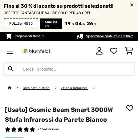
Fino al 30 % di sconto su prodotti selezionati!
OFFERTE FANTASTICHE VALIDE SOLO PER 48 ORE!
Acquista
19
04
25
FULLSWING30
O
M
S
ora
Pagamenti flessibili
Spedizione gratuita da 100€*
Caminetti & stufe
Stufe a infrarossi
[Usato] Cosmic Beam Smart 3000W
Stufa Infrarossi da Parete Bianco
23 Valutazioni