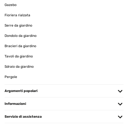
VALUTAZIONE VERIFICATA
Gazebo
15/12/2025
Fioriera rialzata
Wirklich top. Optisch ein Hingucker und die Leistung , selbst im
Winter in meinem Wintergarten absolut ausreichend.
Serre da giardino
Amazon-Benutzer
Dondolo da giardino
Tradurre
Bracieri da giardino
Tavoli da giardino
VALUTAZIONE VERIFICATA
09/12/2025
Sdraio da giardino
Bin sehr begeistert von der Heizleistung. Wird schneller heiß als
Pergole
erwartet. App funktioniert einwandfrei . Mit der elektronischen
Zeiteinstellung ist es im Büro schön warm wenn wir es morgens
betreten. Stromzähler rennt natürlich auch bei 3500 Watt Leistung.
Argomenti popolari
Wir heizen 10 Minute voll vor und dann halbe Leistung. Wir werden
für unseren geschützten Aussenbereich noch 4 weitere
Dunkelstrahler als Ersatz für fie vorhandenen Infratotstrahler
Informazioni
anschaffen.
Amazon-Benutzer
Servizio di assistenza
Tradurre