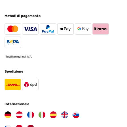
Lieferung, Verpackung und Qualität sehr gut
Metodi di pagamento
Amazon-Benutzer
Tradurre
VALUTAZIONE VERIFICATA
16/01/2025
Ware wie beschrieben einwandfrei verpackt und schnelle
*Tutti i prezzi incl. IVA.
Lieferung!!!
Amazon-Benutzer
Spedizione
Tradurre
VALUTAZIONE VERIFICATA
15/01/2025
Internazionale
produit conforme a mon attente
Utilisateur d'Amazon