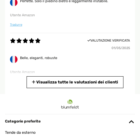
Perfette. Solo il piedino dietro è leggermente instabile.
Utente Amazon
Tradurre
VALUTAZIONE VERIFICATA
01/05/2025
Belle, eleganti, robuste
Utente Amazon
Tradurre
Visualizza tutte le valutazioni dei clienti
VALUTAZIONE VERIFICATA
29/01/2025
Esthétiques et solides.
Categorie preferite
Utilisateur d'Amazon
Tende da esterno
Tradurre