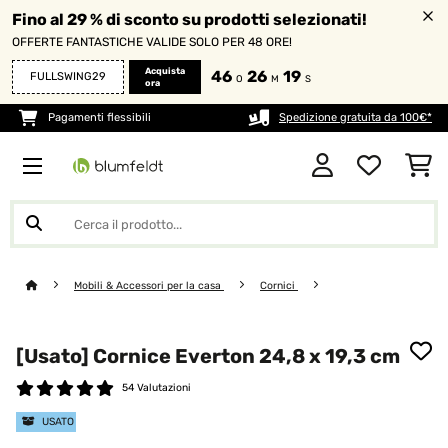
Fino al 29 % di sconto su prodotti selezionati!
OFFERTE FANTASTICHE VALIDE SOLO PER 48 ORE!
Acquista
46
26
17
FULLSWING29
O
M
S
ora
Pagamenti flessibili
Spedizione gratuita da 100€*
Mobili & Accessori per la casa
Cornici
[Usato] Cornice Everton 24,8 x 19,3 cm
54 Valutazioni
USATO