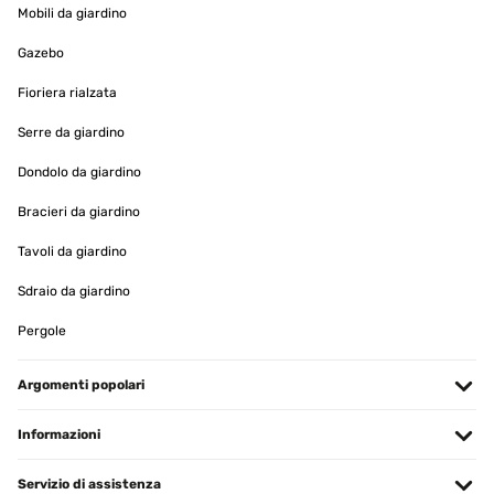
Mobili da giardino
VALUTAZIONE VERIFICATA
Gazebo
28/01/2025
Fioriera rialzata
Parfait idéal pour les paints diamond
Serre da giardino
Utilisateur d'Amazon
Dondolo da giardino
Tradurre
Bracieri da giardino
Tavoli da giardino
VALUTAZIONE VERIFICATA
19/01/2025
Sdraio da giardino
produit bien emballé, belle qualité.
Pergole
Utilisateur d'Amazon
Argomenti popolari
Tradurre
Informazioni
VALUTAZIONE VERIFICATA
16/01/2025
Servizio di assistenza