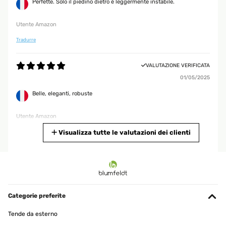
Perfette. Solo il piedino dietro è leggermente instabile.
Utente Amazon
Tradurre
VALUTAZIONE VERIFICATA
01/05/2025
Belle, eleganti, robuste
Utente Amazon
Tradurre
Visualizza tutte le valutazioni dei clienti
VALUTAZIONE VERIFICATA
29/01/2025
Esthétiques et solides.
Categorie preferite
Utilisateur d'Amazon
Tende da esterno
Tradurre