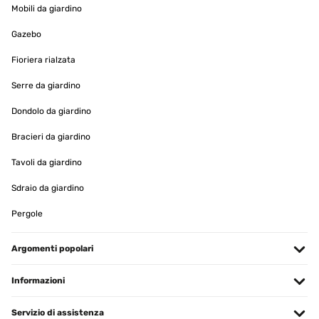
Mobili da giardino
VALUTAZIONE VERIFICATA
Gazebo
28/01/2025
Fioriera rialzata
Parfait idéal pour les paints diamond
Serre da giardino
Utilisateur d'Amazon
Dondolo da giardino
Tradurre
Bracieri da giardino
Tavoli da giardino
VALUTAZIONE VERIFICATA
19/01/2025
Sdraio da giardino
produit bien emballé, belle qualité.
Pergole
Utilisateur d'Amazon
Argomenti popolari
Tradurre
Informazioni
VALUTAZIONE VERIFICATA
16/01/2025
Servizio di assistenza