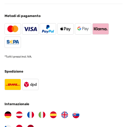
Lieferung, Verpackung und Qualität sehr gut
Metodi di pagamento
Amazon-Benutzer
Tradurre
VALUTAZIONE VERIFICATA
16/01/2025
Ware wie beschrieben einwandfrei verpackt und schnelle
*Tutti i prezzi incl. IVA.
Lieferung!!!
Amazon-Benutzer
Spedizione
Tradurre
VALUTAZIONE VERIFICATA
15/01/2025
Internazionale
produit conforme a mon attente
Utilisateur d'Amazon