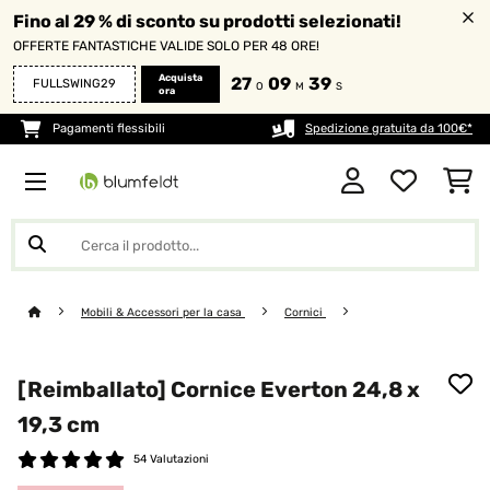
Fino al 29 % di sconto su prodotti selezionati!
OFFERTE FANTASTICHE VALIDE SOLO PER 48 ORE!
Acquista
27
09
39
FULLSWING29
O
M
S
ora
Pagamenti flessibili
Spedizione gratuita da 100€*
Mobili & Accessori per la casa
Cornici
[Reimballato] Cornice Everton 24,8 x
19,3 cm
54 Valutazioni