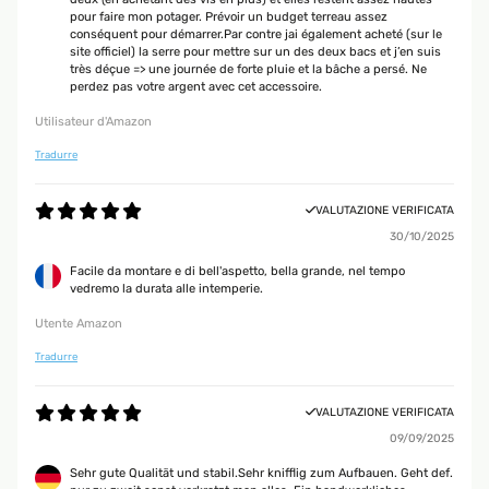
pour faire mon potager. Prévoir un budget terreau assez
conséquent pour démarrer.Par contre jai également acheté (sur le
site officiel) la serre pour mettre sur un des deux bacs et j’en suis
très déçue => une journée de forte pluie et la bâche a persé. Ne
perdez pas votre argent avec cet accessoire.
Utilisateur d'Amazon
Tradurre
VALUTAZIONE VERIFICATA
30/10/2025
Facile da montare e di bell'aspetto, bella grande, nel tempo
vedremo la durata alle intemperie.
Utente Amazon
Tradurre
VALUTAZIONE VERIFICATA
09/09/2025
Sehr gute Qualität und stabil.Sehr knifflig zum Aufbauen. Geht def.