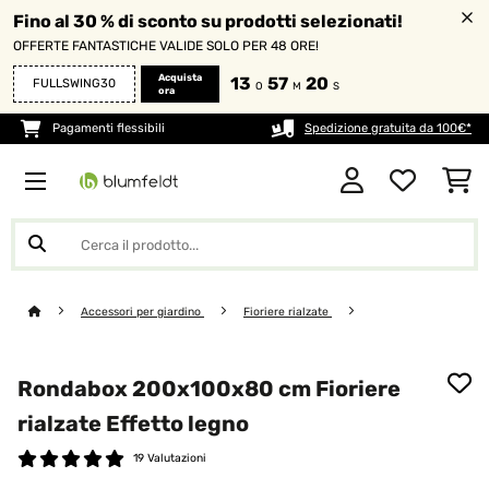
Fino al 30 % di sconto su prodotti selezionati!
OFFERTE FANTASTICHE VALIDE SOLO PER 48 ORE!
Acquista
13
57
20
FULLSWING30
O
M
S
ora
Pagamenti flessibili
Spedizione gratuita da 100€*
Accessori per giardino
Fioriere rialzate
Rondabox 200x100x80 cm Fioriere
rialzate Effetto legno
19 Valutazioni