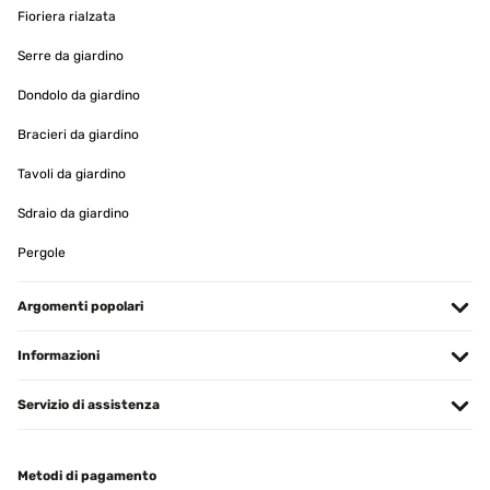
Tradurre
Fioriera rialzata
Serre da giardino
VALUTAZIONE VERIFICATA
21/08/2025
Dondolo da giardino
Sehr schönes Hochbeet und eine tolle Farbe grün
Bracieri da giardino
Tavoli da giardino
Amazon-Benutzer
Tradurre
Sdraio da giardino
Pergole
VALUTAZIONE VERIFICATA
06/06/2025
Argomenti popolari
Gute Qualität gute Aufbauanleitung.sind voll und ganz zufrieden.
Informazioni
Amazon-Benutzer
Servizio di assistenza
Tradurre
VALUTAZIONE VERIFICATA
Metodi di pagamento
20/05/2025