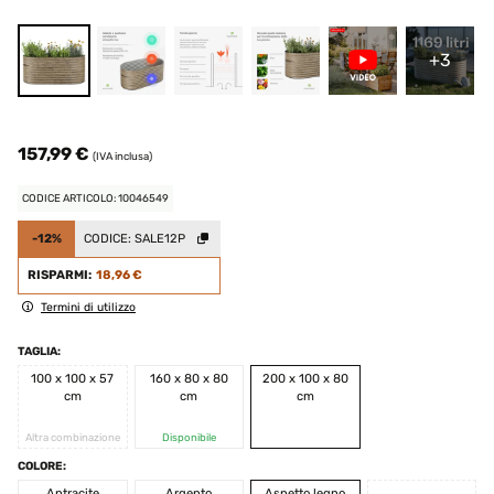
+3
157,99 €
(IVA inclusa)
CODICE ARTICOLO: 10046549
-12%
CODICE:
SALE12P
RISPARMI:
18,96 €
Termini di utilizzo
TAGLIA:
100 x 100 x 57
160 x 80 x 80
200 x 100 x 80
cm
cm
cm
Altra combinazione
Disponibile
COLORE:
Antracite
Argento
Aspetto legno