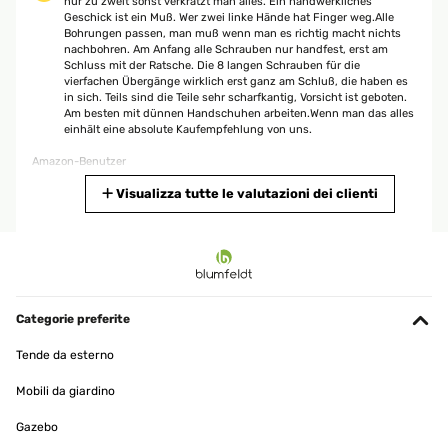
nur zu zweit sonst verkratzt man alles. Ein handwerkliches
Geschick ist ein Muß. Wer zwei linke Hände hat Finger weg.Alle
Bohrungen passen, man muß wenn man es richtig macht nichts
nachbohren. Am Anfang alle Schrauben nur handfest, erst am
Schluss mit der Ratsche. Die 8 langen Schrauben für die
vierfachen Übergänge wirklich erst ganz am Schluß, die haben es
in sich. Teils sind die Teile sehr scharfkantig, Vorsicht ist geboten.
Am besten mit dünnen Handschuhen arbeiten.Wenn man das alles
einhält eine absolute Kaufempfehlung von uns.
Amazon-Benutzer
Tradurre
Visualizza tutte le valutazioni dei clienti
VALUTAZIONE VERIFICATA
02/09/2025
Ich liebe mein Hochbeet. Es kam koimpakt an, war aber möglich, es
alleine aufzubauen - wenn man es verschieben will, den Platz
Categorie preferite
nochmal korrigieren, ist man allerdings besser zu zweit.Ich habe
unten ein Mäusegitter drunter gelegt und oben (Vorsicht hat
Tende da esterno
scharfe Kanten) einen Kunststoffschoner angebracht. Dann habe
ich noch einen batteriebetriebenen Schneckenzaun angeklebt und
Mobili da giardino
hatte diese Jahr schon toll Ernte. Macht viel Spass!
Gazebo
Amazon-Benutzer