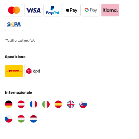
Das Hochbeet ist sehr stabil und macht einen hochwertigen
Eindruck! Gerne wieder
Amazon-Benutzer
Tradurre
*Tutti i prezzi incl. IVA.
VALUTAZIONE VERIFICATA
Spedizione
09/05/2025
Ich bin absolut begeistert von diesem Hochbeet aus Metall! Der
Aufbau war einfach und gut erklärt – auch allein machbar. Das
Material wirkt sehr robust und wetterfest, genau richtig für den
Einsatz im Garten. Durch die erhöhte Bauweise ist das Arbeiten
rückenschonend und angenehm. Außerdem sieht das Hochbeet
modern und hochwertig aus – ein echter Hingucker. Bisher
Internazionale
keinerlei Rost oder andere Mängel, selbst nach starkem Regen. Ich
würde es jederzeit wieder kaufen!
Amazon-Benutzer
Tradurre
VALUTAZIONE VERIFICATA