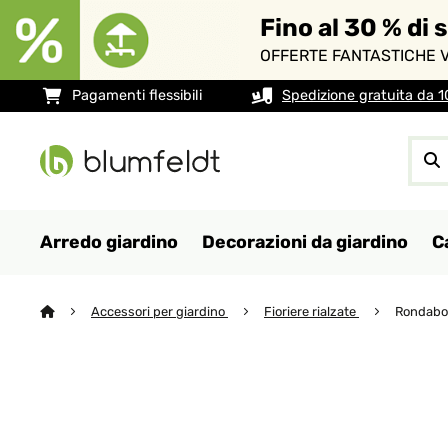
Fino al 30 % di 
OFFERTE FANTASTICHE V
Pagamenti flessibili
Spedizione gratuita da 
Arredo giardino
Decorazioni da giardino
C
Accessori per giardino
Fioriere rialzate
Rondabox