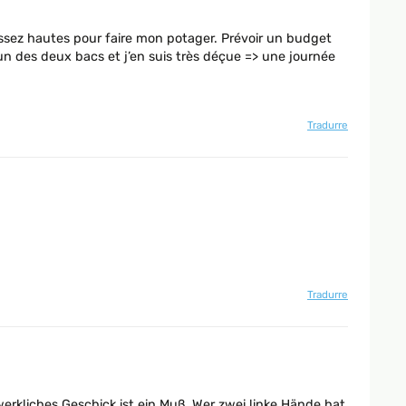
 assez hautes pour faire mon potager. Prévoir un budget
 un des deux bacs et j’en suis très déçue => une journée
Tradurre
Tradurre
werkliches Geschick ist ein Muß. Wer zwei linke Hände hat