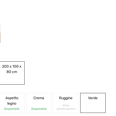
200 x 100 x
80 cm
Aspetto
Crema
Ruggine
Verde
legno
Altra
Disponibile
Disponibile
combinazione