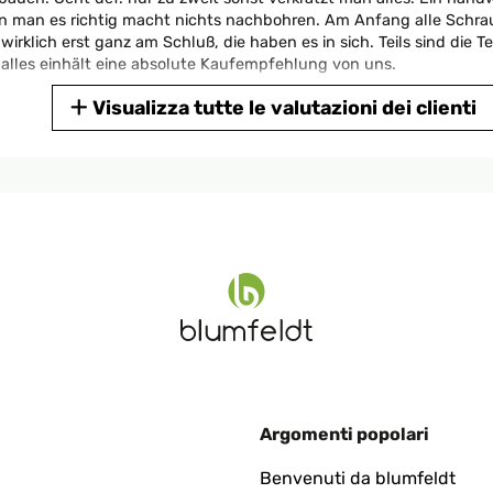
man es richtig macht nichts nachbohren. Am Anfang alle Schraub
rklich erst ganz am Schluß, die haben es in sich. Teils sind die Te
lles einhält eine absolute Kaufempfehlung von uns.
Visualizza tutte le valutazioni dei clienti
aber möglich, es alleine aufzubauen - wenn man es verschieben wil
runter gelegt und oben (Vorsicht hat scharfe Kanten) einen Kunst
atte diese Jahr schon toll Ernte. Macht viel Spass!
Argomenti popolari
Benvenuti da blumfeldt