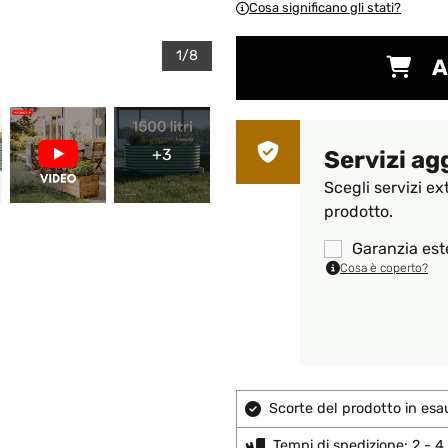
Cosa significano gli stati?
1/8
A
+3
Servizi ag
Scegli servizi ex
prodotto.
Garanzia est
Cosa è coperto?
Scorte del prodotto in esa
Tempi di spedizione: 2 - 4 