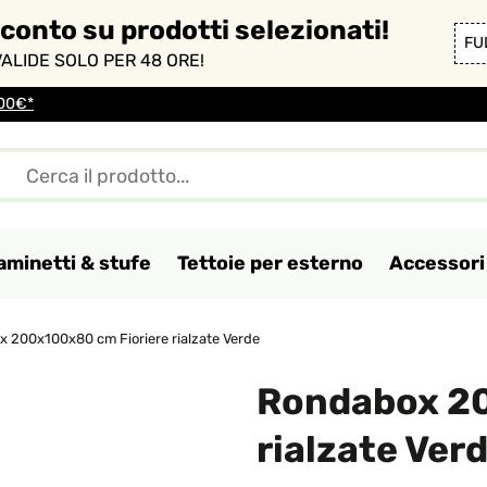
sconto su prodotti selezionati!
FU
ALIDE SOLO PER 48 ORE!
100€*
aminetti & stufe
Tettoie per esterno
Accessori 
 200x100x80 cm Fioriere rialzate Verde
Rondabox 20
rialzate Ver