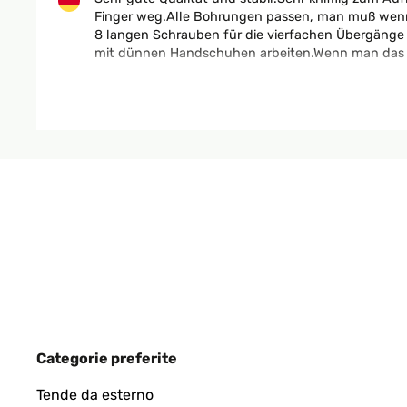
Finger weg.Alle Bohrungen passen, man muß wenn 
8 langen Schrauben für die vierfachen Übergänge wi
mit dünnen Handschuhen arbeiten.Wenn man das a
Amazon-Benutzer
VALUTAZIONE VERIFICATA
02/09/2025
Ich liebe mein Hochbeet. Es kam koimpakt an, war 
besser zu zweit.Ich habe unten ein Mäusegitter d
batteriebetriebenen Schneckenzaun angeklebt und h
Amazon-Benutzer
Categorie preferite
VALUTAZIONE VERIFICATA
21/08/2025
Tende da esterno