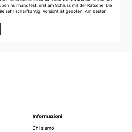
en nur handfest, erst am Schluss mit der Ratsche. Die
ile sehr scharfkantig, Vorsicht ist geboten. Am besten
Tradurre
l, den Platz nochmal korrigieren, ist man allerdings
stoffschoner angebracht. Dann habe ich noch einen
Tradurre
Informazioni
Chi siamo