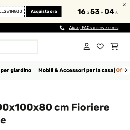
16
53
03
LLSWING30
Acquista ora
O
M
S
Aiuto, FAQs e servizio resi
per giardino
Mobili & Accessori per la casa
Offer
0x100x80 cm Fioriere
de