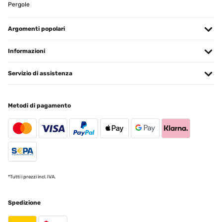
Pergole
VALUTAZIONE VERIFICATA
06/06/2025
Argomenti popolari
Gute Qualität gute Aufbauanleitung.sind voll und ganz zufrieden.
Informazioni
Amazon-Benutzer
Servizio di assistenza
Tradurre
VALUTAZIONE VERIFICATA
Metodi di pagamento
20/05/2025
Das Hochbeet ist sehr stabil und macht einen hochwertigen
Eindruck! Gerne wieder
Amazon-Benutzer
Tradurre
*Tutti i prezzi incl. IVA.
VALUTAZIONE VERIFICATA
Spedizione
09/05/2025
Ich bin absolut begeistert von diesem Hochbeet aus Metall! Der