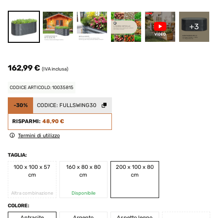
+3
162,99 €
(IVA inclusa)
CODICE ARTICOLO: 10035815
-30%
CODICE:
FULLSWING30
RISPARMI:
48,90 €
Termini di utilizzo
TAGLIA:
100 x 100 x 57
160 x 80 x 80
200 x 100 x 80
cm
cm
cm
Altra combinazione
Disponibile
COLORE:
Antracite
Argento
Aspetto legno