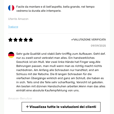
Facile da montare e di bell'aspetto, bella grande, nel tempo
vedremo la durata alle intemperie.
Utente Amazon
Tradurre
VALUTAZIONE VERIFICATA
09/09/2025
Sehr gute Qualität und stabil.Sehr knifflig zum Aufbauen. Geht def.
nur zu zweit sonst verkratzt man alles. Ein handwerkliches
Geschick ist ein Muß. Wer zwei linke Hände hat Finger weg.Alle
Bohrungen passen, man muß wenn man es richtig macht nichts
nachbohren. Am Anfang alle Schrauben nur handfest, erst am
Schluss mit der Ratsche. Die 8 langen Schrauben für die
vierfachen Übergänge wirklich erst ganz am Schluß, die haben es
in sich. Teils sind die Teile sehr scharfkantig, Vorsicht ist geboten.
Am besten mit dünnen Handschuhen arbeiten.Wenn man das alles
einhält eine absolute Kaufempfehlung von uns.
Amazon-Benutzer
Tradurre
Visualizza tutte le valutazioni dei clienti