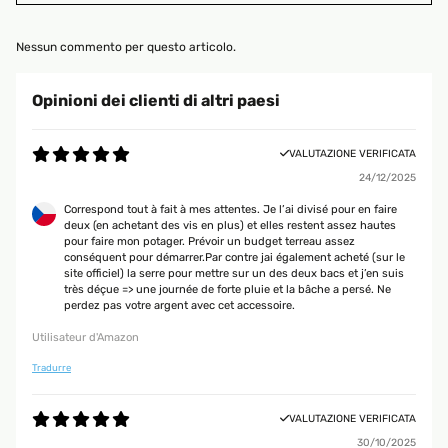
Nessun commento per questo articolo.
Opinioni dei clienti di altri paesi
VALUTAZIONE VERIFICATA
24/12/2025
Correspond tout à fait à mes attentes. Je l’ai divisé pour en faire
deux (en achetant des vis en plus) et elles restent assez hautes
pour faire mon potager. Prévoir un budget terreau assez
conséquent pour démarrer.Par contre jai également acheté (sur le
site officiel) la serre pour mettre sur un des deux bacs et j’en suis
très déçue => une journée de forte pluie et la bâche a persé. Ne
perdez pas votre argent avec cet accessoire.
Utilisateur d'Amazon
Tradurre
VALUTAZIONE VERIFICATA
30/10/2025