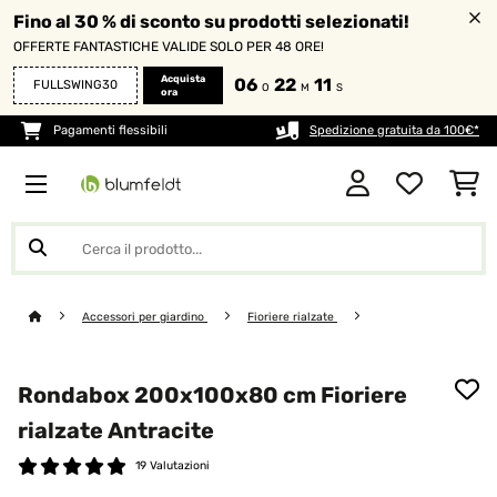
Fino al 30 % di sconto su prodotti selezionati!
OFFERTE FANTASTICHE VALIDE SOLO PER 48 ORE!
Acquista
06
22
10
FULLSWING30
O
M
S
ora
Pagamenti flessibili
Spedizione gratuita da 100€*
Accessori per giardino
Fioriere rialzate
Rondabox 200x100x80 cm Fioriere
rialzate Antracite
19 Valutazioni