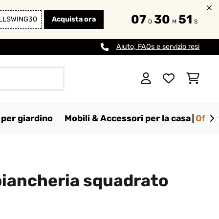
07
30
49
LLSWING30
Acquista ora
O
M
S
Aiuto, FAQs e servizio resi
per giardino
Mobili & Accessori per la casa
Offer
biancheria squadrato