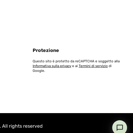
les son de buena calidad
Protezione
Tradurre
Questo sito è protetto da reCAPTCHA e soggetto alla
Informativa sulla privacy
e ai
Termini di servizio
di
Google.
lässt sich damit locker füllen. Aufbau war okay,
Tradurre
All rights reserved