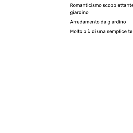
Romanticismo scoppiettante
giardino
Arredamento da giardino
Molto più di una semplice te
3
 ist super verarbeitet. Stabil ist das ganze auch! Den Wäsche k