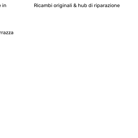
 in
Ricambi originali & hub di riparazione
Tradurre
rrazza
Tradurre
ann man einfachst rausrehmen und waschen.
Tradurre