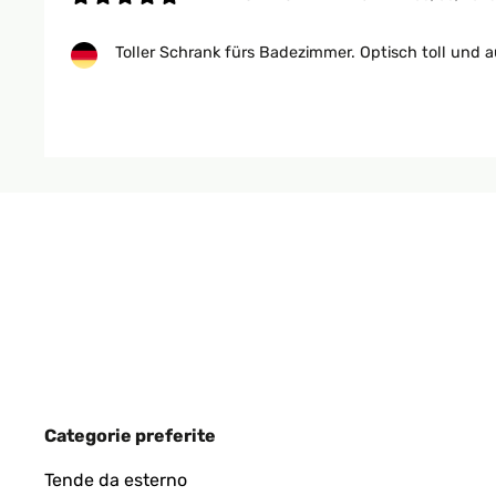
Toller Schrank fürs Badezimmer. Optisch toll und a
Amazon-Benutzer
VALUTAZIONE VERIFICATA
27/03/2025
Sieht gut aus, extrem einfacher Aufbau. Qualität wi
Amazon-Benutzer
VALUTAZIONE VERIFICATA
12/12/2023
Categorie preferite
Günstig, nachhaltig, funktional Das Bambusholz i
Tende da esterno
Schrauben noch Werkzeug. Dazu finde ich das Prei