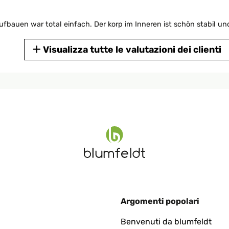
ufbauen war total einfach. Der korp im Inneren ist schön stabil un
Visualizza tutte le valutazioni dei clienti
rklich gut. Die Tür ist etwas schief, desshalb 4 Sterne
Argomenti popolari
st von guter Qualität und sieht einfach schön aus. Der Aufbau ha
Benvenuti da blumfeldt
s-Leistungsverhältnis super!