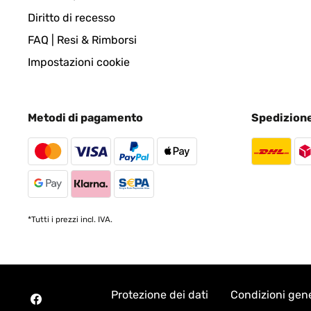
Diritto di recesso
VALUTAZIONE VERIFICATA
04/01/2023
FAQ | Resi & Rimborsi
Impostazioni cookie
Cesto para ropa sucia, perfecto de tamaño, el colo
Metodi di pagamento
Spedizion
Usuario/a de amazon
VALUTAZIONE VERIFICATA
02/10/2022
Fällt auf Kein üblicher Wäschesammler, optisch pa
Qualität ist gut. Wie langlebig dieses Produkt ist, 
*Tutti i prezzi incl. IVA.
Amazon-Benutzer
Protezione dei dati
Condizioni gene
VALUTAZIONE VERIFICATA
14/09/2022