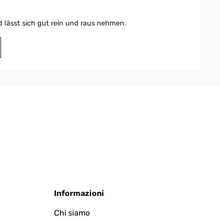
d lässt sich gut rein und raus nehmen.
Tradurre
Tradurre
Informazioni
t keine 2 Minuten gedauert, man brauchte weder
Chi siamo