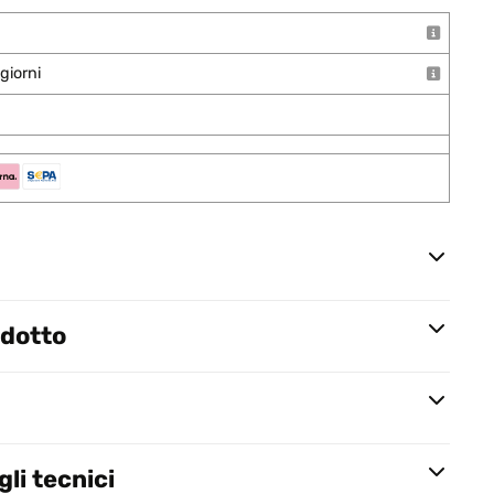
giorni
odotto
li tecnici