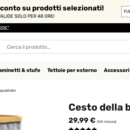
sconto su prodotti selezionati!
FU
ALIDE SOLO PER 48 ORE!
100€*
aminetti & stufe
Tettoie per esterno
Accessori 
squadrato
Cesto della 
29,99 €
(IVA inclusa)