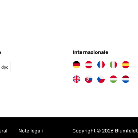
r es como en la imagen, es facil se montar y muy util. Los materia
e
Internazionale
ssend für unsere Bedürfnisse, recht klein aber eine Waschmaschine 
werde ich sehen.
rali
Note legali
Copyright © 2026 Blumfeldt. 