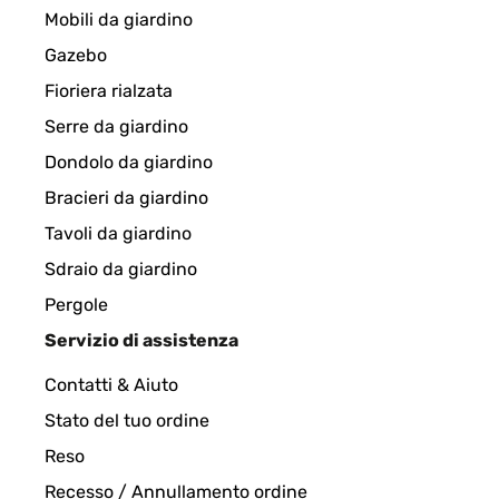
Mobili da giardino
Amazon-Benutzer
Gazebo
Fioriera rialzata
Serre da giardino
VALUTAZIONE VERIFICATA
29/07/2023
Dondolo da giardino
Pensavo meglio, un po' troppo leggero.
Bracieri da giardino
Tavoli da giardino
Utente Amazon
Sdraio da giardino
Pergole
Servizio di assistenza
VALUTAZIONE VERIFICATA
04/04/202
Contatti & Aiuto
Wäschekorb Bambus Das Dingens sieht gut aus und
Stato del tuo ordine
Kaufempfehlung!
Reso
Amazon-Benutzer
Recesso / Annullamento ordine