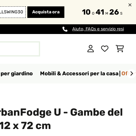
10
41
24
LLSWING30
Acquista ora
O
M
S
Aiuto, FAQs e servizio resi
per giardino
Mobili & Accessori per la casa
Offer
rbanFodge U - Gambe del
 12 x 72 cm