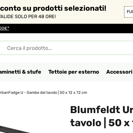
sconto su prodotti selezionati!
FU
ALIDE SOLO PER 48 ORE!
100€*
aminetti & stufe
Tettoie per esterno
Accessori 
rbanFodge U - Gambe del tavolo | 50 x 12 x 72 cm
Blumfeldt U
tavolo | 50 x