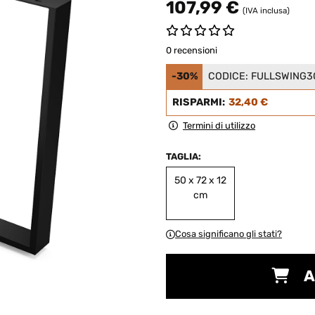
107,99 €
(IVA inclusa)
0 recensioni
-30%
CODICE:
FULLSWING3
RISPARMI:
32,40 €
Termini di utilizzo
TAGLIA:
50 x 72 x 12
cm
Cosa significano gli stati?
A