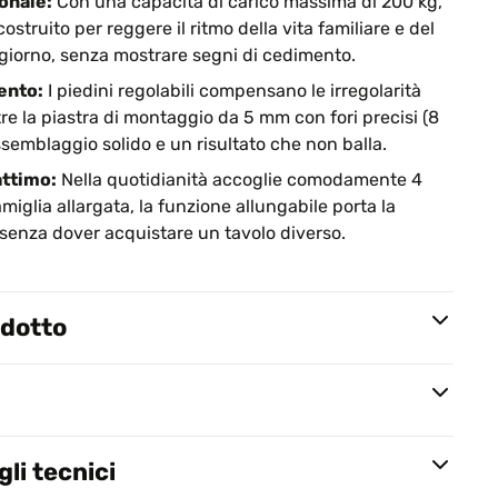
onale:
Con una capacità di carico massima di 200 kg,
struito per reggere il ritmo della vita familiare e del
giorno, senza mostrare segni di cedimento.
ento:
I piedini regolabili compensano le irregolarità
re la piastra di montaggio da 5 mm con fori precisi (8
emblaggio solido e un risultato che non balla.
attimo:
Nella quotidianità accoglie comodamente 4
miglia allargata, la funzione allungabile porta la
 senza dover acquistare un tavolo diverso.
odotto
li tecnici