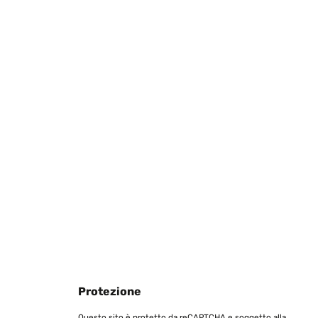
Protezione
Questo sito è protetto da reCAPTCHA e soggetto alla