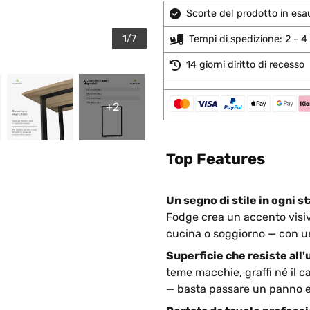
Scorte del prodotto in esa
1/7
Tempi di spedizione: 2 - 4 
14 giorni diritto di recesso
+2
Top Features
Un segno di stile in ogni s
Fodge crea un accento visivo
cucina o soggiorno — con un'
Superficie che resiste all'
teme macchie, graffi né il c
— basta passare un panno e