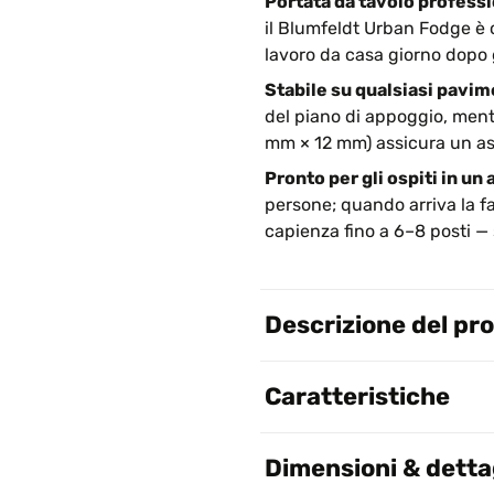
Portata da tavolo professi
il Blumfeldt Urban Fodge è co
lavoro da casa giorno dopo 
Stabile su qualsiasi pavim
del piano di appoggio, ment
mm × 12 mm) assicura un ass
Pronto per gli ospiti in un 
persone; quando arriva la fa
capienza fino a 6–8 posti —
Descrizione del pr
Caratteristiche
Dimensioni & dettag