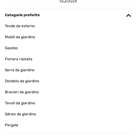
Super schöner Topf!! Einfach nur edel und zeitlos!
Categorie preferite
Amazon-Benutzer
Tende da esterno
Tradurre
Mobili da giardino
VALUTAZIONE VERIFICATA
Gazebo
30/12/2024
Fioriera rialzata
Schöner, qualitativ hochwertiger Übertopf
Serre da giardino
Amazon-Benutzer
Dondolo da giardino
Tradurre
Bracieri da giardino
Tavoli da giardino
VALUTAZIONE VERIFICATA
05/12/2024
Sdraio da giardino
I absolutely love it. Is simple but beautifully made, and I also like
Pergole
the hidden plate underneath.
Amazon-Benutzer