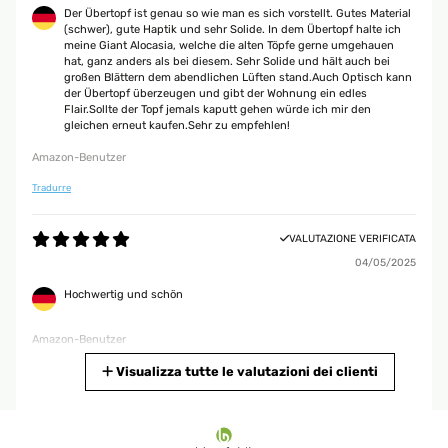
Der Übertopf ist genau so wie man es sich vorstellt. Gutes Material
(schwer), gute Haptik und sehr Solide. In dem Übertopf halte ich
meine Giant Alocasia, welche die alten Töpfe gerne umgehauen
hat, ganz anders als bei diesem. Sehr Solide und hält auch bei
großen Blättern dem abendlichen Lüften stand.Auch Optisch kann
der Übertopf überzeugen und gibt der Wohnung ein edles
Flair.Sollte der Topf jemals kaputt gehen würde ich mir den
gleichen erneut kaufen.Sehr zu empfehlen!
Amazon-Benutzer
Tradurre
VALUTAZIONE VERIFICATA
04/05/2025
Hochwertig und schön
Amazon-Benutzer
Tradurre
Visualizza tutte le valutazioni dei clienti
VALUTAZIONE VERIFICATA
16/01/2025