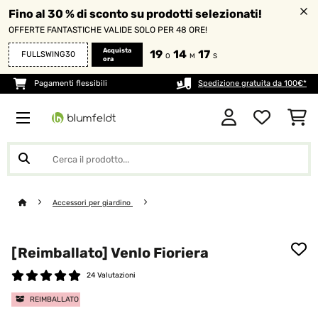
Fino al 30 % di sconto su prodotti selezionati!
OFFERTE FANTASTICHE VALIDE SOLO PER 48 ORE!
Acquista
19
14
16
FULLSWING30
O
M
S
ora
Pagamenti flessibili
Spedizione gratuita da 100€*
Accessori per giardino
[Reimballato] Venlo Fioriera
24 Valutazioni
REIMBALLATO