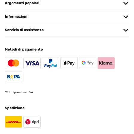
Argomenti popolari
Tradurre
Informazioni
VALUTAZIONE VERIFICATA
02/11/2024
Servizio di assistenza
hat die perfekte Größe und schaut super aus
Metodi di pagamento
Amazon-Benutzer
Tradurre
VALUTAZIONE VERIFICATA
10/05/2024
*Tutti i prezzi incl. IVA.
Una bellissima aggiunta alla nostra casa...sofisticata, molto
elegante e pratica. Era la soluzione ideale in termini di dimensioni e
stile per uno stand acquistato da Amazon...un abbinamento
fantastico.Il vaso ha una piacevole sensazione al tatto del
Spedizione
materiale, abbastanza pesante e un senso di qualità raffinata.Era
estremamente ben confezionato su misura. involucro quindi è
arrivato in perfette condizioni e rapidamenteContento del mio
acquisto. GrazieIcona di Verificata con community