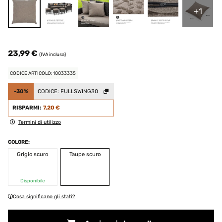
+1
23,99 €
(IVA inclusa)
CODICE ARTICOLO: 10033335
-30%
CODICE:
FULLSWING30
RISPARMI:
7,20 €
Termini di utilizzo
COLORE:
Grigio scuro
Taupe scuro
Disponibile
Cosa significano gli stati?