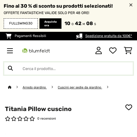
Fino al 30 % di sconto su prodotti selezionati!
OFFERTE FANTASTICHE VALIDE SOLO PER 48 ORE!
Acquista
10
42
08
FULLSWING30
O
M
S
ora
Pagamenti flessibili
Spedizione gratuita da 100€*
Arredo giardino
Cuscini per sedie da giardino
Titania Pillow cuscino
0 recensioni