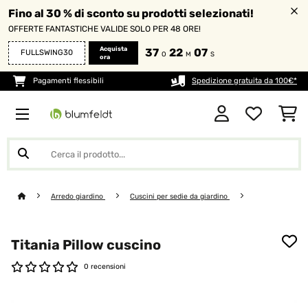
Fino al 30 % di sconto su prodotti selezionati!
OFFERTE FANTASTICHE VALIDE SOLO PER 48 ORE!
Acquista
37
22
07
FULLSWING30
O
M
S
ora
Pagamenti flessibili
Spedizione gratuita da 100€*
Arredo giardino
Cuscini per sedie da giardino
Titania Pillow cuscino
0 recensioni