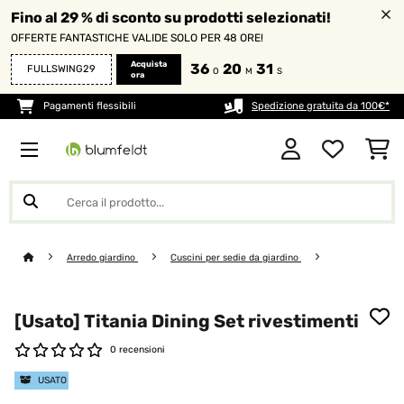
Fino al 29 % di sconto su prodotti selezionati!
OFFERTE FANTASTICHE VALIDE SOLO PER 48 ORE!
Acquista
36
20
31
FULLSWING29
O
M
S
ora
Pagamenti flessibili
Spedizione gratuita da 100€*
Arredo giardino
Cuscini per sedie da giardino
[Usato] Titania Dining Set rivestimenti
0 recensioni
USATO