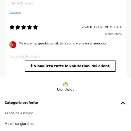
Utente Amazon
Tradurre
VALUTAZIONE VERIFICATA
12/02/2024
Me encanta, queda genial, tal y como viene en el anuncio,
Usuario/a de amazon
Tradurre
Visualizza tutte le valutazioni dei clienti
VALUTAZIONE VERIFICATA
28/01/2024
Questo specchio è stata un ottima scelta per completare la camera
mettendolo sopra la cassettiera. Di giuste dimensioni da una bella
Categorie preferite
figura per la cornice lavorata .
Tende da esterno
Utente Amazon
Mobili da giardino
Tradurre