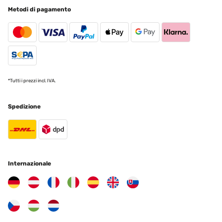
Venditore meraviglioso! Lo specchio e' bellissimo .a mi e' arrivato
Metodi di pagamento
rotto. Il venditore ne ha spedito un altro per sostituirlo in tempo
record! Grazie di cuore!!
Utente Amazon
Tradurre
VALUTAZIONE VERIFICATA
*Tutti i prezzi incl. IVA.
01/01/2024
ottima figura per quello che costa
Spedizione
Utente Amazon
Tradurre
Internazionale
VALUTAZIONE VERIFICATA
27/12/2023
Espejo de tamaño y estilo apropiado. Queda perfecto.
Usuario/a de amazon