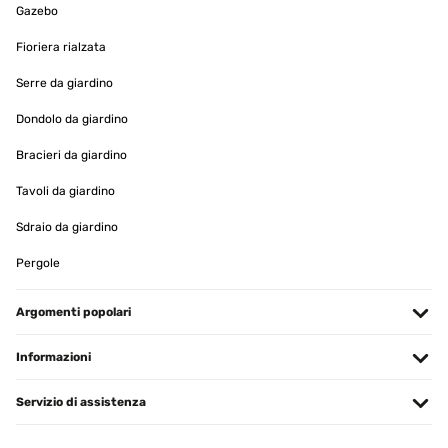
Gazebo
VALUTAZIONE VERIFICATA
Fioriera rialzata
27/01/2024
Serre da giardino
molto bello curato nelle sue rifiniture
Dondolo da giardino
Utente Amazon
Bracieri da giardino
Tradurre
Tavoli da giardino
VALUTAZIONE VERIFICATA
Sdraio da giardino
13/01/2024
Pergole
Hübsch und gut verarbeitet. Gute Qualität zu einem vernünftigen
Preis.
Argomenti popolari
Amazon-Benutzer
Tradurre
Informazioni
VALUTAZIONE VERIFICATA
Servizio di assistenza
11/01/2024