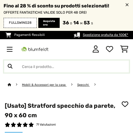
Fino al 28 % di sconto su prodotti selezionati!
OFFERTE FANTASTICHE VALIDE SOLO PER 48 ORE!
Acquista
36
14
52
FULLSWING28
O
M
S
ora
Pagamenti flessibili
Spedizione gratuita da 100€*
Mobili & Accessori per la casa
Specchi
[Usato] Stratford specchio da parete,
90 x 60 cm
71 Valutazioni