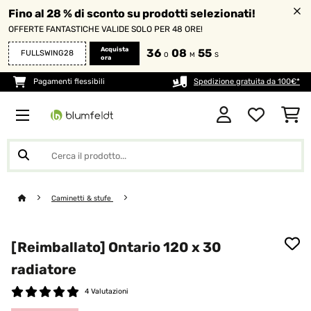
Fino al 28 % di sconto su prodotti selezionati!
OFFERTE FANTASTICHE VALIDE SOLO PER 48 ORE!
Acquista
36
08
54
FULLSWING28
O
M
S
ora
Pagamenti flessibili
Spedizione gratuita da 100€*
Caminetti & stufe
[Reimballato] Ontario 120 x 30
radiatore
4 Valutazioni