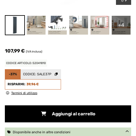
1/9
+4
107,99 €
(IVA inclusa)
CODICE ARTICOLO: 52041810
-37%
CODICE:
SALE37P
RISPARMI:
39,96 €
Termini di utilizzo
Aggiungi al carrello
Disponibile anche in altre condizioni