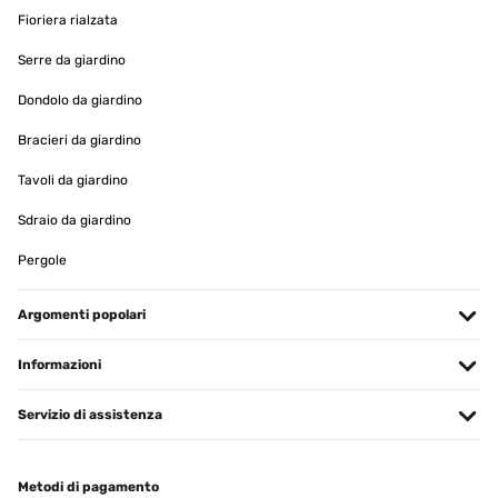
Fioriera rialzata
VALUTAZIONE VERIFICATA
Serre da giardino
13/03/2024
Bildramen Das Produkt ist gut , und hat schon sein
Dondolo da giardino
Verwendungszweck erfüllt. Alles in Ordnung.
Bracieri da giardino
Amazon-Benutzer
Tavoli da giardino
Tradurre
Sdraio da giardino
VALUTAZIONE VERIFICATA
Pergole
22/02/2024
An sich sehr gut Es ist ein gutes Produkt. Ich weiß leider nicht ob
Argomenti popolari
es mein Fehler war oder ob es vorher schon defekt war: leider ist
die Halterung abgebrochen mit der ich das bild hinstellen kann.
Ich habe ihn Trotzdem behalten da ich den Bilderrahmen gür ein
Informazioni
Geschenk benötigte. Da das Bild auch eine Aufhängung für die
Wand hat konnte ich es trotzdem benutzen.
Servizio di assistenza
Amazon-Benutzer
Tradurre
Metodi di pagamento