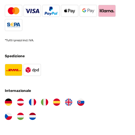
VALUTAZIONE VERIFICATA
18/01/2024
Pourrais être amélioré. Les agrafes arrière sont cassantes
Utilisateur d'Amazon
*Tutti i prezzi incl. IVA.
Tradurre
Spedizione
VALUTAZIONE VERIFICATA
15/01/2024
Les produits sont doublement conditionnés et bullés et les vitres
sont plastifiées pour leur protection des deux cotés donc le
conditionnement est au top. Le rendu est parfait pour mettre en
Internazionale
valeur deux affiches d’un désigner, cadeau fait à mon fils qui est en
disign il a été ravi du rendu. La qualité est même supérieure au prix
!
Utilisateur d'Amazon
Tradurre
VALUTAZIONE VERIFICATA