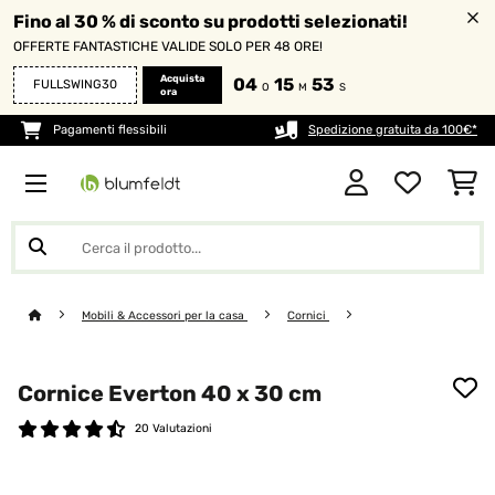
Fino al 30 % di sconto su prodotti selezionati!
OFFERTE FANTASTICHE VALIDE SOLO PER 48 ORE!
Acquista
04
15
52
FULLSWING30
O
M
S
ora
Pagamenti flessibili
Spedizione gratuita da 100€*
Mobili & Accessori per la casa
Cornici
Cornice Everton 40 x 30 cm
20 Valutazioni