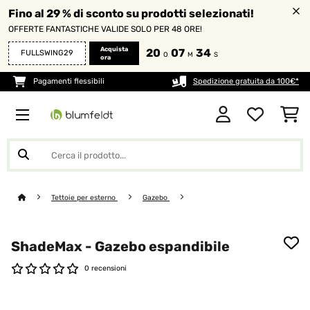
Fino al 29 % di sconto su prodotti selezionati!
OFFERTE FANTASTICHE VALIDE SOLO PER 48 ORE!
Acquista
20
07
32
FULLSWING29
O
M
S
ora
Pagamenti flessibili
Spedizione gratuita da 100€*
Tettoie per esterno
Gazebo
ShadeMax - Gazebo espandibile
0 recensioni