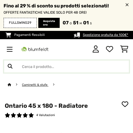
Fino al 29 % di sconto su prodotti selezionati!
OFFERTE FANTASTICHE VALIDE SOLO PER 48 ORE!
Acquista
07
51
01
FULLSWING29
O
M
S
ora
Pagamenti flessibili
Spedizione gratuita da 100€*
Caminetti & stufe
Ontario 45 x 180 - Radiatore
4 Valutazioni