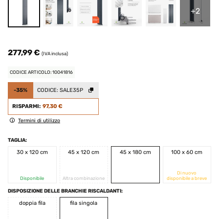
+2
277,99 €
(IVA inclusa)
CODICE ARTICOLO: 10041816
-35%
CODICE:
SALE35P
RISPARMI:
97,30 €
Termini di utilizzo
TAGLIA:
30 x 120 cm
45 x 120 cm
45 x 180 cm
100 x 60 cm
Di nuovo
Disponibile
Altra combinazione
disponibile a breve
DISPOSIZIONE DELLE BRANCHIE RISCALDANTI:
doppia fila
fila singola