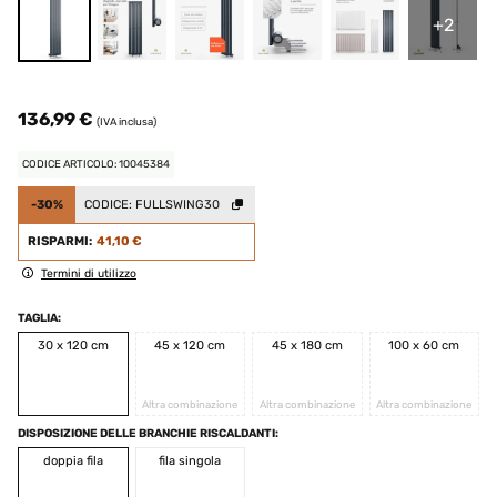
+2
136,99 €
(IVA inclusa)
CODICE ARTICOLO: 10045384
-30%
CODICE:
FULLSWING30
RISPARMI:
41,10 €
Termini di utilizzo
TAGLIA:
30 x 120 cm
45 x 120 cm
45 x 180 cm
100 x 60 cm
Altra combinazione
Altra combinazione
Altra combinazione
DISPOSIZIONE DELLE BRANCHIE RISCALDANTI:
doppia fila
fila singola