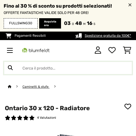
Fino al 30 % di sconto su prodotti selezionati!
OFFERTE FANTASTICHE VALIDE SOLO PER 48 ORE!
Acquista
03
48
15
FULLSWING30
O
M
S
ora
Pagamenti flessibili
Spedizione gratuita da 100€*
Caminetti & stufe
Ontario 30 x 120 - Radiatore
4 Valutazioni