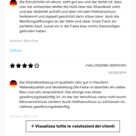
Die Schutzhülle ist robust, sieht gut aus und der Vorteil ist, dass
man bei schlechtem Wetter die Hülle über den Strandkorb zieht
und das Vorderteil aufrollt und oben mit dem Klettverschluss
festklemmt und doppelt geschützt darin sitzen kann. Auch die
Belüftungsöffnungen an der Seite sind ideal. Unser Fazit: ein
perfekter Kauf, zumal wir in der Farbe blau nichts Gleichartiges
gefunden haben.
Amazon-Benutzer
Tradurre
VALUTAZIONE VERIFICATA
05/05/2019
Der Strandkorbbezug ist qualitativ sehr gut in Passform ,
Materialqualitat und Verarbeitung.Die Farbe ist ebenfalls ein sattes
Blau und sehr ansprechend .Das einzige was etwas
gewöhnungsbedürftig ist ,ist das der Verschluss vorne nicht durch
Reissverschlüsse sondern durch Klettverschluss zu schliessen ist,
istetwas gewöhnungsbedürftig.
Amazon-Benutzer
Tradurre
Visualizza tutte le valutazioni dei clienti