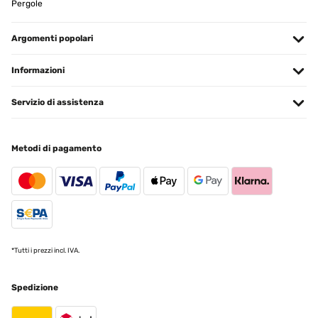
Pergole
VALUTAZIONE VERIFICATA
Argomenti popolari
06/09/2017
Informazioni
I have always wanted a strandkorb and bought this following a
holiday on the Baltic coast where they are a common sight. It is
comfortable and much admired by friends and neighbours. It
Servizio di assistenza
arrived quickly but the packaging was rather flimsy and the
paintwork was slightly damaged, but nothing too serious. An
extravagant purchase but fun, and worth every penny! It took
around 2 hours to erect and it wasn't difficult to follow the pictorial
Metodi di pagamento
instructions. Unfortunately the "cuddle cushions" were missing so
I emailed Electronic Star who replied straight away that they would
sort it out in a few days. They did, but were unable to supply the
cushions so gave us a refund to cover the cost of replacements. I
was very impressed with their service. I also ordered a cover for it,
as I don't know how it would withstand a wet and snowy British
winter.
Amazon user
*Tutti i prezzi incl. IVA.
Tradurre
Spedizione