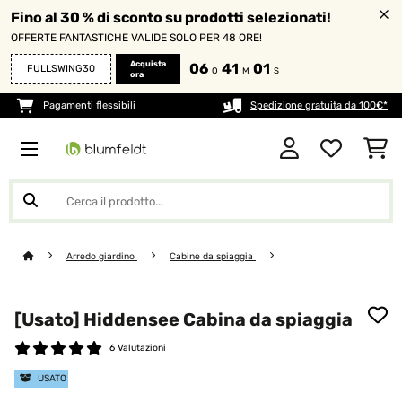
Fino al 30 % di sconto su prodotti selezionati!
OFFERTE FANTASTICHE VALIDE SOLO PER 48 ORE!
Acquista
06
41
00
FULLSWING30
O
M
S
ora
Pagamenti flessibili
Spedizione gratuita da 100€*
Arredo giardino
Cabine da spiaggia
[Usato] Hiddensee Cabina da spiaggia
6 Valutazioni
USATO