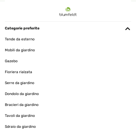
VALUTAZIONE VERIFICATA
16/05/2018
Der Strandkorb sieht sehr schön aus, original wie die am Meer. Die
Montage ist relativ einfach, braucht aber Zeit und eine zweite
Categorie preferite
Person. Das Montagezubehör liegt bei, man benötigt nur noch
einen Schraubendreher.Der Strandkorb ist schön bequem und
Tende da esterno
lässt sich in 5 Stufen verstellen, man kann sogar darin liegen. Für
Getränke gibt es zwei kleine Tische zum Ausklappen. Leichte
Mobili da giardino
Regenschauer und Wind hält er gut ab, und ist ein schöner
Hingucker im Garten.
Gazebo
Amazon-Benutzer
Fioriera rialzata
Tradurre
Serre da giardino
VALUTAZIONE VERIFICATA
Dondolo da giardino
06/09/2017
Bracieri da giardino
A good, sturdy cover for my new strandkorb. The front flap has side
Velcro openings so that the whole thing does not have to be
Tavoli da giardino
removed to use the strandkorb.
Sdraio da giardino
Amazon user
Tradurre