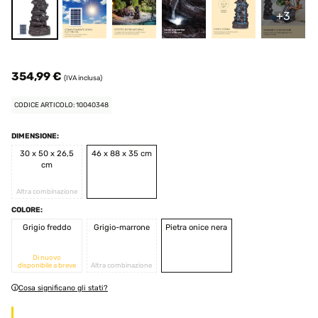
+3
354,99 €
(IVA inclusa)
CODICE ARTICOLO: 10040348
DIMENSIONE:
30 x 50 x 26,5
46 x 88 x 35 cm
cm
Altra combinazione
COLORE:
Grigio freddo
Grigio-marrone
Pietra onice nera
Di nuovo
disponibile a breve
Altra combinazione
Cosa significano gli stati?