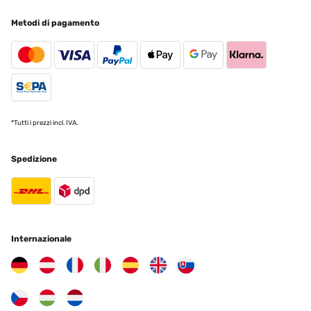
07/11/2023
Metodi di pagamento
Magnifica fontana che rende un'atmosfera davvero zen!
Utente Amazon
Tradurre
VALUTAZIONE VERIFICATA
*Tutti i prezzi incl. IVA.
23/06/2023
Spedizione
Ich wollte auf dem Balkon eine kleine Oase der Entspannung
schaffen ,wollte aber keinen Strom dafür nach draußen legen
.daher entschied ich mich für diesen Brunnen. Was mich
beeindruckt ist die Kraft der Pumpe und Ausdauer des Akkus mit
solar Energie hält wirklich lange auch wenn die Sonne schon lange
weg ,ist noch weitere Stunden im Einsatz. Besonders schön auch
die Beleuchtung am Brunnen sobald es dämmert einfach nur
tollUpdate auch nach einem Umzug ein Jahr später weiterhin
Internazionale
super nur die Farbe bleicht natürlich irgendwann etwas aus was
aber logisch ist ich würde den wieder kaufen
Amazon-Benutzer
Tradurre