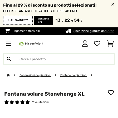
Fino al 29 % di sconto su prodotti selezionati!
OFFERTE FANTASTICHE VALIDE SOLO PER 48 ORE!
Acquista
13
22
53
FULLSWING29
O
M
S
ora
Pagamenti flessibili
Spedizione gratuita da 100€*
Decorazioni da giardino
Fontane da giardino
Fontana solare Stonehenge XL
9 Valutazioni