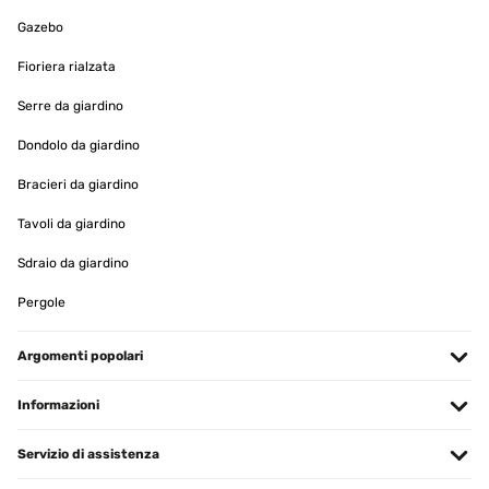
Gazebo
VALUTAZIONE VERIFICATA
10/07/2024
Fioriera rialzata
Pünktliche Lieferung, leichter Zusammenbau, sieht aus wie auf
Serre da giardino
den Fotos. Solarpanel wirkt sehr hochwertig. Dank eingebauter
Batterie auch bei schlechtem Wetter. Beleuchtung sieht sehr schön
aus. Alles in Allem ein sehr schöner Brunnen!!! Ich freu mich,
Dondolo da giardino
Danke
Bracieri da giardino
Amazon-Benutzer
Tavoli da giardino
Tradurre
Sdraio da giardino
VALUTAZIONE VERIFICATA
Pergole
12/04/2024
Es fehlt die Abdeckplatte auf der Rückseite
Argomenti popolari
Amazon-Benutzer
Informazioni
Tradurre
Servizio di assistenza
VALUTAZIONE VERIFICATA