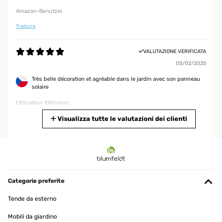
Amazon-Benutzer
Tradurre
VALUTAZIONE VERIFICATA
05/02/2025
Très belle décoration et agréable dans le jardin avec son panneau
solaire
Utilisateur d'Amazon
Tradurre
Visualizza tutte le valutazioni dei clienti
VALUTAZIONE VERIFICATA
16/11/2024
Auch im Zimmer verwendbar. Optisch gut und sorgt für gute
Raumluft!
Categorie preferite
Amazon-Benutzer
Tende da esterno
Tradurre
Mobili da giardino