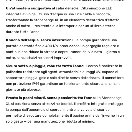
il tramonto, così la fontana continua a vivere anche nelle serate estive.
Un'atmosfera suggestiva al calar del sole:
L'illuminazione LED
integrata avvolge il flusso d'acqua in una luce calda e raccolta,
trasformando la Stonehenge XL in un elemento decorativo d'effetto
anche di notte — resistente alle intemperie per un utilizzo esterno
durante tutto l'anno.
Il suono dell'acqua, senza interruzioni:
La pompa garantisce una
portata costante fino a 400 l/h, producendo un gorgoglio regolare e
continuo che riduce lo stress e copre i rumori del vicinato — giorno e
notte, senza sbalzi né silenzi improvvisi.
Sicura sotto la pioggia, robusta tutto l'anno:
Il corpo è realizzato in
poliresina resistente agli agenti atmosferici e ai raggi UV, capace di
sopportare pioggia, gelo e sole diretto senza deteriorarsi. Il connettore
con protezione IP44 garantisce un funzionamento sicuro anche nelle
giornate più piovose.
Pronta in pochi minuti, senza pensieri tutto l'anno:
La Stonehenge
XL si posiziona senza attrezzi né tecnici. Il prefiltro integrato protegge
la pompa dall'accumulo di sporco, mentre la valvola di scarico
permette di svuotare completamente il bacino prima dell'inverno in un
solo gesto — per una manutenzione ridotta al minimo.