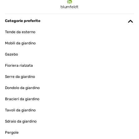
05/01/2024
Perfetto facile da montare e ben funzionante
Categorie preferite
Utente Amazon
Tende da esterno
Tradurre
Mobili da giardino
VALUTAZIONE VERIFICATA
Gazebo
26/12/2023
Fioriera rialzata
Bello
Serre da giardino
Utente Amazon
Dondolo da giardino
Tradurre
Bracieri da giardino
Tavoli da giardino
VALUTAZIONE VERIFICATA
09/10/2023
Sdraio da giardino
Molto bello e anche grande,si può cucinare per un bel po di
Pergole
persone,la pecca forse il materiale di spessore fine però nel
complesso qualità prezzo ci sta eccome