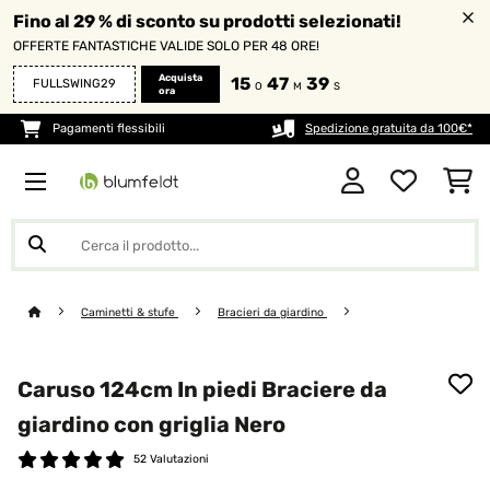
Fino al 29 % di sconto su prodotti selezionati!
OFFERTE FANTASTICHE VALIDE SOLO PER 48 ORE!
Acquista
15
47
37
FULLSWING29
O
M
S
ora
Pagamenti flessibili
Spedizione gratuita da 100€*
Caminetti & stufe
Bracieri da giardino
Caruso 124cm In piedi Braciere da
giardino con griglia Nero
52 Valutazioni