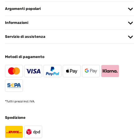
Utente Amazon
Argomenti popolari
Tradurre
Informazioni
VALUTAZIONE VERIFICATA
Servizio di assistenza
29/08/2023
A part d'énormes problèmes de logistique produit arrivé chez-moi
emballage ouvert heureusement matériel présent en intégralité et
Metodi di pagamento
non endommagé Montage facile qualité et épaisseur du métal léger
le feux les braises se font bien vec charbon ou bois le réglage en
hauteur de la grille avec son système et sympa même si sa bouge
pour retourner les grillades.j'aime ce produit malgré tout je le
recommande
Utilisateur d'Amazon
Tradurre
*Tutti i prezzi incl. IVA.
VALUTAZIONE VERIFICATA
Spedizione
16/07/2023
Di questo prodotto ho apprezzato il design e la praticità di utilizzo!
Facile da montare! Lo consiglio!