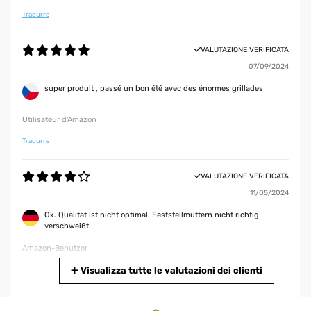
Tradurre
VALUTAZIONE VERIFICATA
07/09/2024
super produit , passé un bon été avec des énormes grillades
Utilisateur d'Amazon
Tradurre
VALUTAZIONE VERIFICATA
11/05/2024
Ok. Qualität ist nicht optimal. Feststellmuttern nicht richtig
verschweißt.
Amazon-Benutzer
Tradurre
Visualizza tutte le valutazioni dei clienti
VALUTAZIONE VERIFICATA