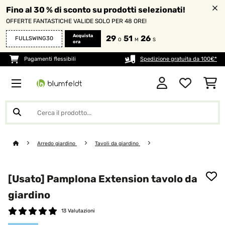
Fino al 30 % di sconto su prodotti selezionati!
OFFERTE FANTASTICHE VALIDE SOLO PER 48 ORE!
Acquista
29
51
26
FULLSWING30
O
M
S
ora
Pagamenti flessibili
Spedizione gratuita da 100€*
Arredo giardino
Tavoli da giardino
[Usato] Pamplona Extension tavolo da
giardino
13 Valutazioni