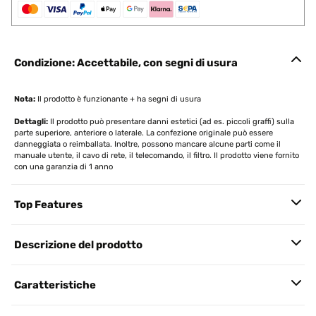
Condizione: Accettabile, con segni di usura
Nota:
Il prodotto è funzionante + ha segni di usura
Dettagli:
Il prodotto può presentare danni estetici (ad es. piccoli graffi) sulla
parte superiore, anteriore o laterale. La confezione originale può essere
danneggiata o reimballata. Inoltre, possono mancare alcune parti come il
manuale utente, il cavo di rete, il telecomando, il filtro. Il prodotto viene fornito
con una garanzia di 1 anno
Top Features
Descrizione del prodotto
Caratteristiche