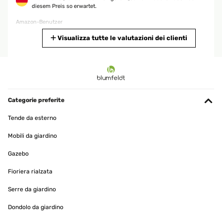
diesem Preis so erwartet.
Amazon-Benutzer
Tradurre
Visualizza tutte le valutazioni dei clienti
VALUTAZIONE VERIFICATA
09/07/2024
alles OK - schnelle Lieferung
Categorie preferite
Amazon-Benutzer
Tende da esterno
Tradurre
Mobili da giardino
VALUTAZIONE VERIFICATA
Gazebo
23/04/2024
Fioriera rialzata
Ich hatte bei der Anlieferung Respekt vor dem Aufbau (so wuchtig),
darum habe ich mich nicht sofort ans Werk gemacht. Aber meine
Serre da giardino
Bedenken waren schnell zerstreut. Der Tisch wirkt sehr stabil, ist
aber nicht wirklich schwer. Man sollte wegen der beweglichen
Dondolo da giardino
Glasplatten (weil ausziehbar) dennoch beherzt zupacken.Die
tatsächliche Wetterfestigkeit und Haltbarkeit konnte er in der Kürze