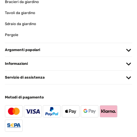
Bracieri da giardino
der Zeit zwar noch nicht unter Beweis stellen, aber die
Beschreibung klang immerhin verglichen mit dem Endprodukt
Tavoli da giardino
plausibel. Der Tisch war dann doch innerhalb von 40 Minuten
aufgebaut und stand stabil, nichts wackelte. Es hätte
wahrscheinlich auch schneller gehen können, aber ich bin da nicht
Sdraio da giardino
voreilig, sondern lese immer erst in Ruhe die Aufbauanleitung. ;-)
Pergole
Amazon-Benutzer
Tradurre
Argomenti popolari
VALUTAZIONE VERIFICATA
Informazioni
24/11/2023
Servizio di assistenza
Nagyon tetszik ez az asztal, és nagyon praktikus.
Szeretném megrendelni.
Katalin
Metodi di pagamento
Tradurre
VALUTAZIONE VERIFICATA
24/10/2023
Haben diesen Tisch im Urlaub in der Fewo gehabt. Einen