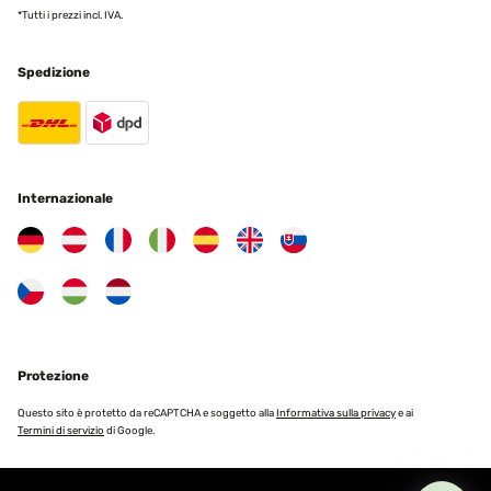
ausziehbaren Glastisch kannten wir noch nicht. Jetzt mehr Platz
*Tutti i prezzi incl. IVA.
auf der Terasse weil er für 2 Personen völlig ausreicht und bei
Bedarf eben vergrössert wird.Cooles Teil. Aber Versand war etwas
unglaublich. Egal ist angekommen und gut.
Spedizione
Amazon-Benutzer
Tradurre
VALUTAZIONE VERIFICATA
Internazionale
03/10/2023
Der Tisch ist qualitativ sehr hochwertig und erfüllt alle
Erwartungen. Schnelle Lieferung , hervorragend verpackt. Ich bin
sehr zufrieden.
Amazon-Benutzer
Tradurre
Protezione
VALUTAZIONE VERIFICATA
Questo sito è protetto da reCAPTCHA e soggetto alla
Informativa sulla privacy
e ai
Termini di servizio
di Google.
10/07/2023
Er bietet für den Alltag genug Platz für uns vier, und wenn Gäste
kommen, ist er in wenigen Sekunden ausgeklappt. Er lässt sich