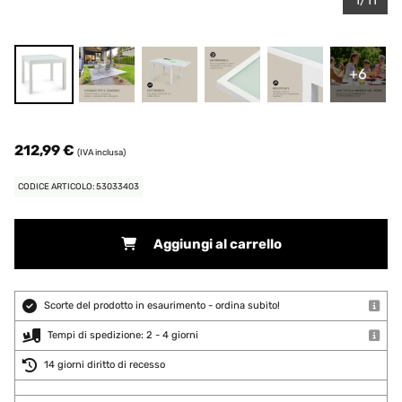
1/11
+6
212,99 €
(IVA inclusa)
CODICE ARTICOLO: 53033403
Aggiungi al carrello
Scorte del prodotto in esaurimento - ordina subito!
Tempi di spedizione: 2 - 4 giorni
14 giorni diritto di recesso