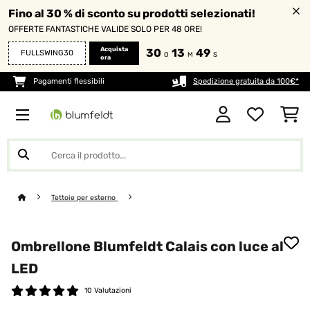
Fino al 30 % di sconto su prodotti selezionati!
OFFERTE FANTASTICHE VALIDE SOLO PER 48 ORE!
Acquista
30
13
48
FULLSWING30
O
M
S
ora
Pagamenti flessibili
Spedizione gratuita da 100€*
Tettoie per esterno
Ombrellone Blumfeldt Calais con luce al
LED
10 Valutazioni