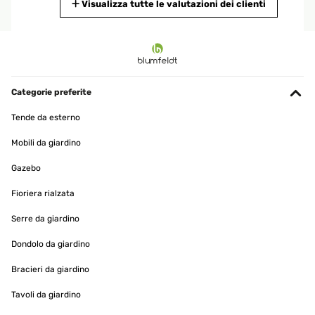
Tradurre
Visualizza tutte le valutazioni dei clienti
VALUTAZIONE VERIFICATA
02/06/2023
Je suis entièrement satisfait de mon achat avec ce parasol hyper
pratique et de très bonne qualité en plus l'avantage avec ce parasol
Categorie preferite
en début de nuit il s'éclaire et je trouve cela hyper pratique et très
convivial
Tende da esterno
Utilisateur d'Amazon
Mobili da giardino
Tradurre
Gazebo
VALUTAZIONE VERIFICATA
Fioriera rialzata
01/06/2023
Serre da giardino
L’ombrellone è bellissimo e molto scenografico quando si
accendono le luci. Prodotto veramente bello e funzionale e
Dondolo da giardino
sopratutto leggero e facile da assemblare. è resistente e le luci
vanno bene anche per mangiare al buio dove non arriva
Bracieri da giardino
l’illuminazione di casa. Io l’ho messo in terrazzo dove in estate
batte il sole dalle 10 al tramonto, e devo dirvi che il pannello viene
Tavoli da giardino
alimentato alla grande inoltre ha diverse inclinazioni e questo mi
permette di sfruttare l’ombra il più possibile. non ho acquistato la