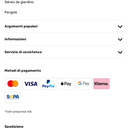
Sdraio da giardino
base in quanto è stato posizionato al centro del tavolo ma ho visto
che volendo si può comprare a parte. L’ombrellone ha anche un
telecomando che serve per poter cambiare il colore delle luci.
Pergole
Utente Amazon
Argomenti popolari
Tradurre
Informazioni
VALUTAZIONE VERIFICATA
29/05/2023
Servizio di assistenza
La sombrilla con luces nocturnas cambia las reglas del juego para
cualquiera que busque el refugio perfecto al aire libre. Con su
amplia capota, esta sombrilla de jardín proporciona una protección
Metodi di pagamento
solar excepcional durante el día. Pero lo que realmente lo distingue
es su encantadora transformación nocturna.Alimentadas por
paneles solares, las luces LED en la parte superior y en el interior
de la sombrilla se cargan durante el día, lo que le permite disfrutar
de su abrazo luminoso una vez que desciende el crepúsculo.Puede
modificar sin esfuerzo el ángulo y la altura de su posición, lo que
garantiza una protección solar óptima sin importar el baile en
constante cambio del sol en el cielo.
*Tutti i prezzi incl. IVA.
Usuario/a de amazon
Tradurre
Spedizione