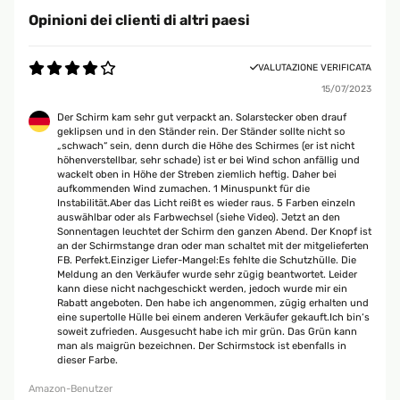
Opinioni dei clienti di altri paesi
VALUTAZIONE VERIFICATA
15/07/2023
Der Schirm kam sehr gut verpackt an. Solarstecker oben drauf
geklipsen und in den Ständer rein. Der Ständer sollte nicht so
„schwach“ sein, denn durch die Höhe des Schirmes (er ist nicht
höhenverstellbar, sehr schade) ist er bei Wind schon anfällig und
wackelt oben in Höhe der Streben ziemlich heftig. Daher bei
aufkommenden Wind zumachen. 1 Minuspunkt für die
Instabilität.Aber das Licht reißt es wieder raus. 5 Farben einzeln
auswählbar oder als Farbwechsel (siehe Video). Jetzt an den
Sonnentagen leuchtet der Schirm den ganzen Abend. Der Knopf ist
an der Schirmstange dran oder man schaltet mit der mitgelieferten
FB. Perfekt.Einziger Liefer-Mangel:Es fehlte die Schutzhülle. Die
Meldung an den Verkäufer wurde sehr zügig beantwortet. Leider
kann diese nicht nachgeschickt werden, jedoch wurde mir ein
Rabatt angeboten. Den habe ich angenommen, zügig erhalten und
eine supertolle Hülle bei einem anderen Verkäufer gekauft.Ich bin‘s
soweit zufrieden. Ausgesucht habe ich mir grün. Das Grün kann
man als maigrün bezeichnen. Der Schirmstock ist ebenfalls in
dieser Farbe.
Amazon-Benutzer