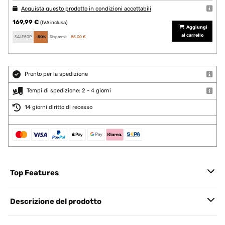
Acquista questo prodotto in condizioni accettabili
169,99 €
(IVA inclusa)
Aggiungi
al carrello
SALE50P
-50%
Risparmi:
85,00 €
Pronto per la spedizione
Tempi di spedizione: 2 - 4 giorni
14 giorni diritto di recesso
Top Features
Descrizione del prodotto