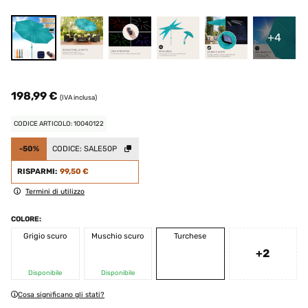
+4
198,99 €
(IVA inclusa)
CODICE ARTICOLO: 10040122
-50%
CODICE:
SALE50P
RISPARMI:
99,50 €
Termini di utilizzo
COLORE:
Grigio scuro
Muschio scuro
Turchese
+2
Disponibile
Disponibile
Cosa significano gli stati?