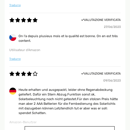
Tradurre
VALUTAZIONE VERIFICATA
27/06/2023
On l'a depuis plusieus mois et la qualité est bonne. On en est très
content.
Utilisateur d'Amazon
Tradurre
VALUTAZIONE VERIFICATA
09/06/2023
Heute erhalten und ausgepackt, leider ohne Regenabdeckung
geliefert. Dafür ein Stern Abzug.Funktion sonst ok,
Solarbeleuchtung noch nicht getestet.Für den stolzen Preis hätte
man aber 2 AAA Batterien für die Fernbedienung des Solarlichts
mit dazugeben können.Letztendlich tut er aber was er soll:
spendet Schatten.
Amazon-Benutzer