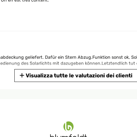
. On en est très content.
abdeckung geliefert. Dafür ein Stern Abzug.Funktion sonst ok, So
bedienung des Solarlichts mit dazugeben können.Letztendlich tut e
Visualizza tutte le valutazioni dei clienti
3
parasol hyper pratique et de très bonne qualité en plus l'avantage 