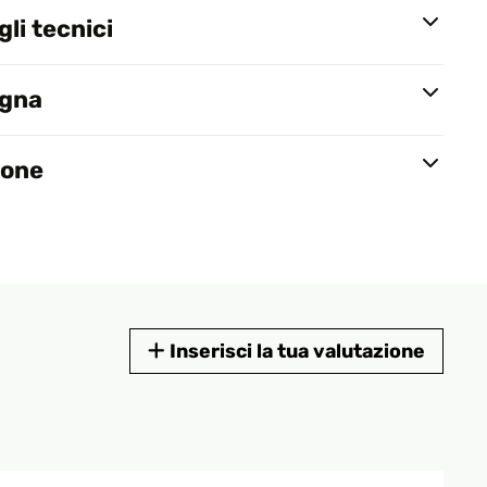
li tecnici
egna
ione
Inserisci la tua valutazione