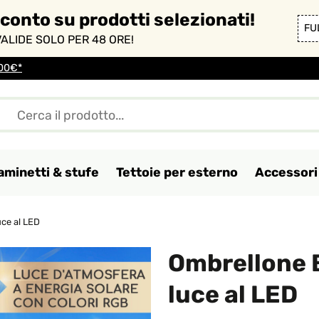
sconto su prodotti selezionati!
FU
ALIDE SOLO PER 48 ORE!
100€*
aminetti & stufe
Tettoie per esterno
Accessori 
uce al LED
Ombrellone 
luce al LED