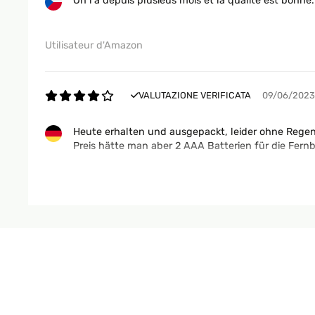
On l'a depuis plusieus mois et la qualité est bonne
Utilisateur d'Amazon
VALUTAZIONE VERIFICATA
09/06/2023
Heute erhalten und ausgepackt, leider ohne Regen
Preis hätte man aber 2 AAA Batterien für die Fern
Amazon-Benutzer
VALUTAZIONE VERIFICATA
02/06/202
Je suis entièrement satisfait de mon achat avec ce 
trouve cela hyper pratique et très convivial