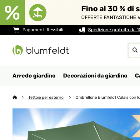
Fino al 30 % di 
OFFERTE FANTASTICHE V
Pagamenti flessibili
Spedizione gratuita da 
Arredo giardino
Decorazioni da giardino
C
Tettoie per esterno
Ombrellone Blumfeldt Calais con l