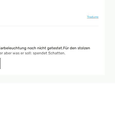
Tradurre
larbeleuchtung noch nicht getestet.Für den stolzen
r aber was er soll: spendet Schatten.
Tradurre
avec ce parasol en début de nuit il s'éclaire et je