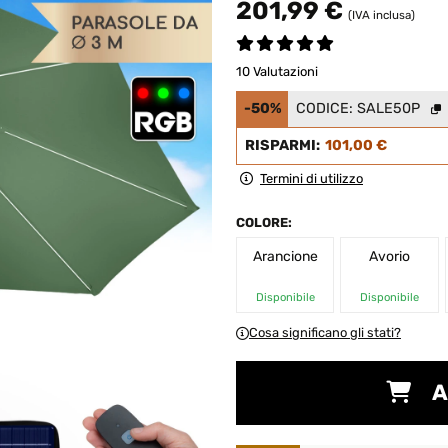
201,99 €
(IVA inclusa)
10 Valutazioni
-50%
CODICE:
SALE50P
RISPARMI:
101,00 €
Termini di utilizzo
COLORE:
Arancione
Avorio
Disponibile
Disponibile
Cosa significano gli stati?
A