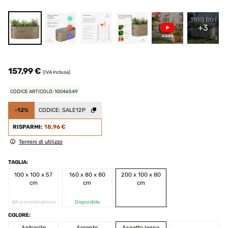
+3
157,99 €
(IVA inclusa)
CODICE ARTICOLO: 10046549
-12%
CODICE:
SALE12P
RISPARMI:
18,96 €
Termini di utilizzo
TAGLIA:
100 x 100 x 57
160 x 80 x 80
200 x 100 x 80
cm
cm
cm
Altra combinazione
Disponibile
COLORE:
Antracite
Argento
Aspetto legno