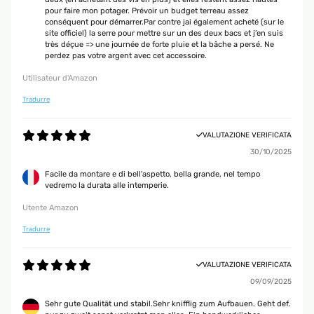
pour faire mon potager. Prévoir un budget terreau assez
conséquent pour démarrer.Par contre jai également acheté (sur le
site officiel) la serre pour mettre sur un des deux bacs et j’en suis
très déçue => une journée de forte pluie et la bâche a persé. Ne
perdez pas votre argent avec cet accessoire.
Utilisateur d'Amazon
Tradurre
VALUTAZIONE VERIFICATA
30/10/2025
Facile da montare e di bell'aspetto, bella grande, nel tempo
vedremo la durata alle intemperie.
Utente Amazon
Tradurre
VALUTAZIONE VERIFICATA
09/09/2025
Sehr gute Qualität und stabil.Sehr knifflig zum Aufbauen. Geht def.