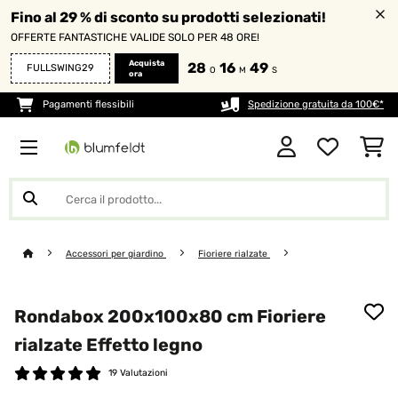
Fino al 29 % di sconto su prodotti selezionati!
OFFERTE FANTASTICHE VALIDE SOLO PER 48 ORE!
Acquista
28
16
48
FULLSWING29
O
M
S
ora
Pagamenti flessibili
Spedizione gratuita da 100€*
Accessori per giardino
Fioriere rialzate
Rondabox 200x100x80 cm Fioriere
rialzate Effetto legno
19 Valutazioni