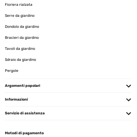
Tradurre
Fioriera rialzata
Serre da giardino
VALUTAZIONE VERIFICATA
21/08/2025
Dondolo da giardino
Sehr schönes Hochbeet und eine tolle Farbe grün
Bracieri da giardino
Tavoli da giardino
Amazon-Benutzer
Tradurre
Sdraio da giardino
Pergole
VALUTAZIONE VERIFICATA
06/06/2025
Argomenti popolari
Gute Qualität gute Aufbauanleitung.sind voll und ganz zufrieden.
Informazioni
Amazon-Benutzer
Servizio di assistenza
Tradurre
VALUTAZIONE VERIFICATA
Metodi di pagamento
20/05/2025