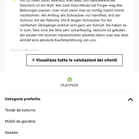
nur zu zweit sonst verkratzt man alles. Ein handwerkliches
Geschick ist ein Muß. Wer zwei linke Hände hat Finger weg.Alle
Bohrungen passen, man muß wenn man es richtig macht nichts
nachbohren. Am Anfang alle Schrauben nur handfest, erst am
Schluss mit der Ratsche. Die 8 langen Schrauben für die
vierfachen Übergänge wirklich erst ganz am Schluß, die haben es
in sich. Teils sind die Teile sehr scharfkantig, Vorsicht ist geboten.
Am besten mit dünnen Handschuhen arbeiten.Wenn man das alles
einhält eine absolute Kaufempfehlung von uns.
Amazon-Benutzer
Tradurre
Visualizza tutte le valutazioni dei clienti
VALUTAZIONE VERIFICATA
02/09/2025
Ich liebe mein Hochbeet. Es kam koimpakt an, war aber möglich, es
alleine aufzubauen - wenn man es verschieben will, den Platz
Categorie preferite
nochmal korrigieren, ist man allerdings besser zu zweit.Ich habe
unten ein Mäusegitter drunter gelegt und oben (Vorsicht hat
Tende da esterno
scharfe Kanten) einen Kunststoffschoner angebracht. Dann habe
ich noch einen batteriebetriebenen Schneckenzaun angeklebt und
Mobili da giardino
hatte diese Jahr schon toll Ernte. Macht viel Spass!
Gazebo
Amazon-Benutzer