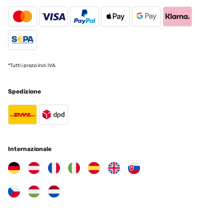
Das Hochbeet ist sehr stabil und macht einen hochwertigen
Eindruck! Gerne wieder
Amazon-Benutzer
Tradurre
*Tutti i prezzi incl. IVA.
VALUTAZIONE VERIFICATA
Spedizione
09/05/2025
Ich bin absolut begeistert von diesem Hochbeet aus Metall! Der
Aufbau war einfach und gut erklärt – auch allein machbar. Das
Material wirkt sehr robust und wetterfest, genau richtig für den
Einsatz im Garten. Durch die erhöhte Bauweise ist das Arbeiten
rückenschonend und angenehm. Außerdem sieht das Hochbeet
modern und hochwertig aus – ein echter Hingucker. Bisher
Internazionale
keinerlei Rost oder andere Mängel, selbst nach starkem Regen. Ich
würde es jederzeit wieder kaufen!
Amazon-Benutzer
Tradurre
VALUTAZIONE VERIFICATA