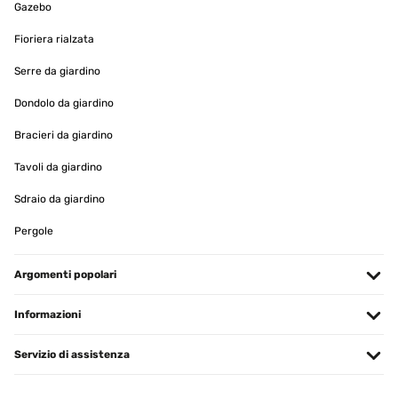
Gazebo
VALUTAZIONE VERIFICATA
Fioriera rialzata
10/01/2024
Serre da giardino
Terrassenheizer Sehr schnelle Lieferung, sehr gute Verpakkung,
schneller Aufbau
Dondolo da giardino
Amazon-Benutzer
Bracieri da giardino
Tradurre
Tavoli da giardino
VALUTAZIONE VERIFICATA
Sdraio da giardino
08/12/2023
Pergole
Heizleistung wie vermutet und gewünscht ausreichend bis 1,2 m
Entfernung Nutze den Heizer unter einem Tisch im
Kaltwintergarten, macht schön warme Knie. Ware kam super
Argomenti popolari
Verpackt und schnell.
Amazon-Benutzer
Informazioni
Tradurre
Servizio di assistenza
VALUTAZIONE VERIFICATA