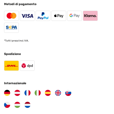
06/12/2023
Metodi di pagamento
Macht was es soll Strahlt genügend Wärme im Nahbereich aus und
man hat keine kalten Beine.
Amazon-Benutzer
Tradurre
*Tutti i prezzi incl. IVA.
VALUTAZIONE VERIFICATA
20/02/2023
Spedizione
Qualitatv hochwertig. Sehr gute Verarbeitung. Qualität zu einem
absolut angemessenen Preis. Wir genießen unsere
Nachmittagskaffees an unserem Tisch-Heizstrahler auf der
Terrasse. .
Amazon-Benutzer
Internazionale
Tradurre
VALUTAZIONE VERIFICATA
26/01/2023
Eccezionale, qualità prezzo al top