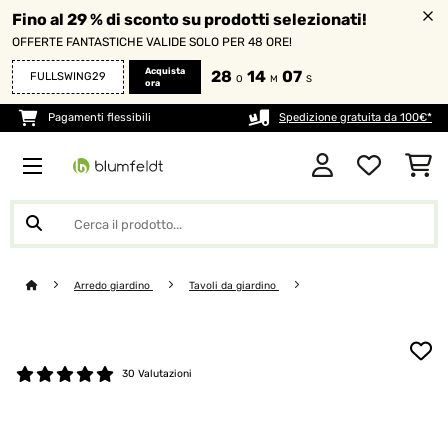
Fino al 29 % di sconto su prodotti selezionati!
OFFERTE FANTASTICHE VALIDE SOLO PER 48 ORE!
Acquista
28
14
07
FULLSWING29
O
M
S
ora
Pagamenti flessibili
Spedizione gratuita da 100€*
Arredo giardino
Tavoli da giardino
30 Valutazioni