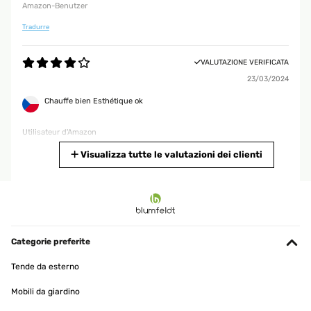
Amazon-Benutzer
Tradurre
VALUTAZIONE VERIFICATA
23/03/2024
Chauffe bien Esthétique ok
Utilisateur d'Amazon
Tradurre
Visualizza tutte le valutazioni dei clienti
VALUTAZIONE VERIFICATA
14/03/2024
Muy elegante… altura perfecta .
Calidad en los materiales.
Categorie preferite
Muy contento compra… falta disfrutarlo
Tende da esterno
Gabriel
Mobili da giardino
Tradurre