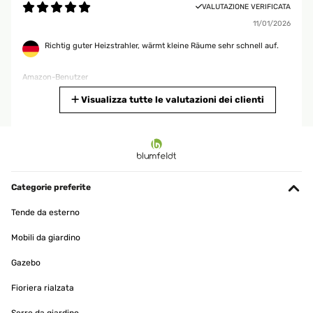
VALUTAZIONE VERIFICATA
11/01/2026
Richtig guter Heizstrahler, wärmt kleine Räume sehr schnell auf.
Amazon-Benutzer
Tradurre
Visualizza tutte le valutazioni dei clienti
VALUTAZIONE VERIFICATA
04/01/2026
Sehr gute Qualität
Categorie preferite
Amazon-Benutzer
Tende da esterno
Tradurre
Mobili da giardino
VALUTAZIONE VERIFICATA
Gazebo
06/12/2025
Fioriera rialzata
Era da tempo che cercavo una colonna elettrica per casa che
soddisfasse le esigenze di caldo per tutta la famiglia e con questo