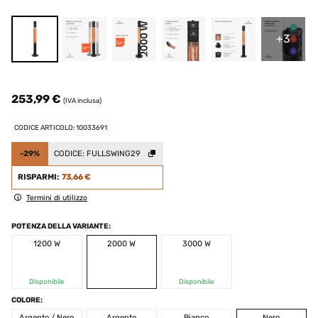
+3
253,99 €
(IVA inclusa)
CODICE ARTICOLO: 10033691
-29%
CODICE:
FULLSWING29
RISPARMI:
73,66 €
Termini di utilizzo
POTENZA DELLA VARIANTE:
1200 W
2000 W
3000 W
Disponibile
Disponibile
COLORE:
Argento / Nero
Argento
Bianco
Nero