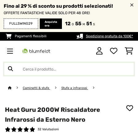
Fino al 29 % di sconto su prodotti selezionati!
OFFERTE FANTASTICHE VALIDE SOLO PER 48 ORE!
Acquista
12
55
51
FULLSWING29
O
M
S
ora
Pagamenti flessibili
Spedizione gratuita da 100€*
Caminetti & stufe
Stufe a infrarossi
Heat Guru 2000W Riscaldatore
Infrarossi da Esterno Nero
32 Valutazioni