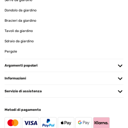
Serre da giardino
acquisto sono riuscito nel mio proposito. Trovo questo articolo
fantastico, in breve tempo riscalda l'ambiente con una temperatura
Dondolo da giardino
gradevole; il venditore è stato molto attendo ad avvisarmi nei tempi
di consegna che sono stati in anticipo rispetto alla data di
Bracieri da giardino
consegna. La consiglio fortemente per chi cerca come me una
colonna che riscaldi in breve tempo l'ambiente.
Tavoli da giardino
Utente Amazon
Sdraio da giardino
Tradurre
Pergole
VALUTAZIONE VERIFICATA
Argomenti popolari
01/12/2025
Ottimo prodotto!!!
Informazioni
Utente Amazon
Servizio di assistenza
Tradurre
Metodi di pagamento
VALUTAZIONE VERIFICATA
29/11/2025
Ottima stufetta, riscalda velocemente, validissima alternativa ai