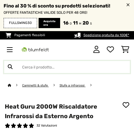
Fino al 30 % di sconto su prodotti selezionati!
OFFERTE FANTASTICHE VALIDE SOLO PER 48 ORE!
Acquista
16
11
19
FULLSWING30
O
M
S
ora
Pagamenti flessibili
Spedizione gratuita da 100€*
Caminetti & stufe
Stufe a infrarossi
Heat Guru 2000W Riscaldatore
Infrarossi da Esterno Argento
32 Valutazioni