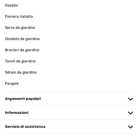
VALUTAZIONE VERIFICATA
Gazebo
06/12/2025
Fioriera rialzata
Era da tempo che cercavo una colonna elettrica per casa che
soddisfasse le esigenze di caldo per tutta la famiglia e con questo
Serre da giardino
acquisto sono riuscito nel mio proposito. Trovo questo articolo
fantastico, in breve tempo riscalda l'ambiente con una temperatura
Dondolo da giardino
gradevole; il venditore è stato molto attendo ad avvisarmi nei tempi
di consegna che sono stati in anticipo rispetto alla data di
Bracieri da giardino
consegna. La consiglio fortemente per chi cerca come me una
colonna che riscaldi in breve tempo l'ambiente.
Tavoli da giardino
Utente Amazon
Sdraio da giardino
Tradurre
Pergole
VALUTAZIONE VERIFICATA
Argomenti popolari
01/12/2025
Ottimo prodotto!!!
Informazioni
Utente Amazon
Servizio di assistenza
Tradurre