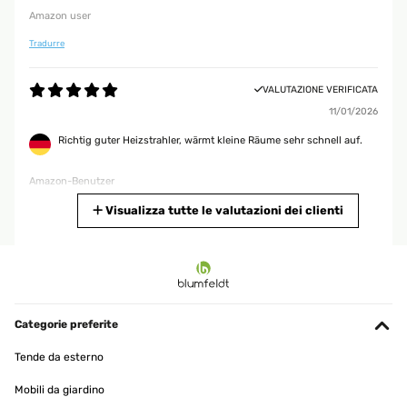
Amazon user
Tradurre
VALUTAZIONE VERIFICATA
11/01/2026
Richtig guter Heizstrahler, wärmt kleine Räume sehr schnell auf.
Amazon-Benutzer
Tradurre
Visualizza tutte le valutazioni dei clienti
VALUTAZIONE VERIFICATA
04/01/2026
Sehr gute Qualität
Categorie preferite
Amazon-Benutzer
Tende da esterno
Tradurre
Mobili da giardino