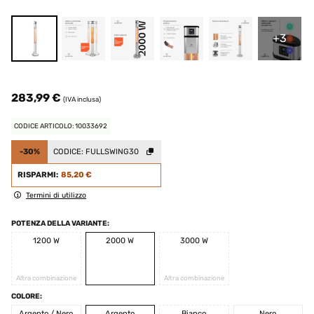
+3
283,99 €
(IVA inclusa)
CODICE ARTICOLO: 10033692
-30%
CODICE:
FULLSWING30
RISPARMI:
85,20 €
Termini di utilizzo
POTENZA DELLA VARIANTE:
1200 W
2000 W
3000 W
Altra combinazione
Altra combinazione
COLORE:
Argento / Nero
Argento
Bianco
Nero