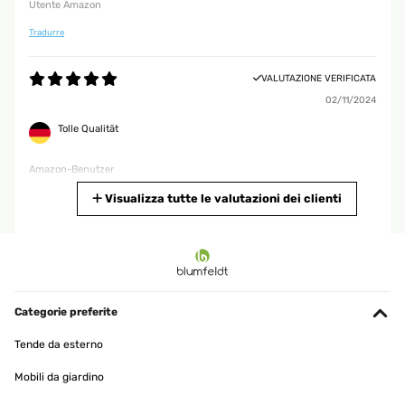
Utente Amazon
Tradurre
VALUTAZIONE VERIFICATA
02/11/2024
Tolle Qualität
Amazon-Benutzer
Tradurre
Visualizza tutte le valutazioni dei clienti
VALUTAZIONE VERIFICATA
08/05/2024
Produkt wie erwartet, Preis Leistung völlig in Ordnung
Categorie preferite
Amazon-Benutzer
Tende da esterno
Tradurre
Mobili da giardino