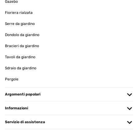
VALUTAZIONE VERIFICATA
Gazebo
08/05/2024
Fioriera rialzata
Gute Qualität Produkt wie erwartet, Preis Leistung völlig in
Ordnung
Serre da giardino
Amazon-Benutzer
Dondolo da giardino
Tradurre
Bracieri da giardino
Tavoli da giardino
VALUTAZIONE VERIFICATA
13/02/2024
Sdraio da giardino
Suite a un problème avec le miroir le SAV a été très rapide et
Pergole
performant. Je recommande pour le sérieux.
Utilisateur d'Amazon
Argomenti popolari
Tradurre
Informazioni
VALUTAZIONE VERIFICATA
Servizio di assistenza
27/01/2024
Specchio di ottima qualità/prezzo. Effetto molto elegante e senza
tempo! Imballaggio e tempi di spedizione Top!!!!!! Consiglio