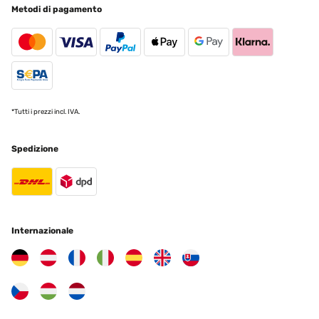
Metodi di pagamento
assolutamente!!!
Utente Amazon
Tradurre
VALUTAZIONE VERIFICATA
24/01/2024
*Tutti i prezzi incl. IVA.
Maravilhoso
Spedizione
Usuario/a de amazon
Tradurre
VALUTAZIONE VERIFICATA
Internazionale
18/12/2023
Producto tal cual la descripción. Llegó en 2 semanas, en perfecto
estado y bien embalado. El espejo perfecto!
Usuario/a de amazon
Tradurre