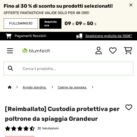
Fino al 30 % di sconto su prodotti selezionati!
OFFERTE FANTASTICHE VALIDE SOLO PER 48 ORE!
Acquista
09
09
48
FULLSWING30
O
M
S
ora
Pagamenti flessibili
Spedizione gratuita da 100€*
Arredo giardino
Cabine da spiaggia
[Reimballato] Custodia protettiva per
poltrone da spiaggia Grandeur
30 Valutazioni