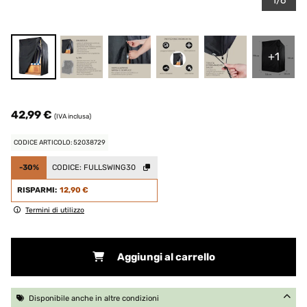
1/6
+1
42,99 €
(IVA inclusa)
CODICE ARTICOLO: 52038729
-30%
CODICE:
FULLSWING30
RISPARMI:
12,90 €
Termini di utilizzo
Aggiungi al carrello
Disponibile anche in altre condizioni