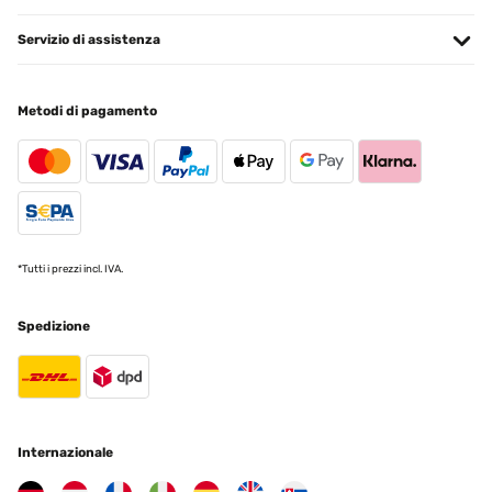
Amazon-Benutzer
Servizio di assistenza
Tradurre
Metodi di pagamento
VALUTAZIONE VERIFICATA
06/01/2021
Tolle Strandkorbabdeckung Ich habe diese Abdeckung jetzt das
zweite Mal gekauft (der Wind hat die Erste zerstört) und ich muss
sagen, immer wieder gerne.
Amazon-Benutzer
*Tutti i prezzi incl. IVA.
Tradurre
Spedizione
VALUTAZIONE VERIFICATA
15/11/2020
Teurer Schund Meine erste schlechte Erfahrung mit einem
AMAZON Produkt. Habe extra nicht das günstigste gekauft. Nach 6
Monaten verblichen und reißt bei der kleinsten Bewegung bzw.
Internazionale
Berührung. Bin sauer!!!!
Amazon-Benutzer