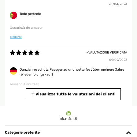
28/04/2024
Todo perfecto
Usuario/a de amazon
Tradurre
VALUTAZIONE VERIFICATA
09/09/2023
Ganzjahresschutz Passgenau und wetterfest über mehrere Jahre
(Wiederholungskauf)
Amazon-Benutzer
Tradurre
Visualizza tutte le valutazioni dei clienti
VALUTAZIONE VERIFICATA
19/04/2023
Lo compre para guardar cuatro sillones de jardín y al venir ni me
fiaba mucho por k me parecía un poco fino pero la verdad es k a
Categorie preferite
aguantado perfectamente la lluvia el agua y los proteja genial del