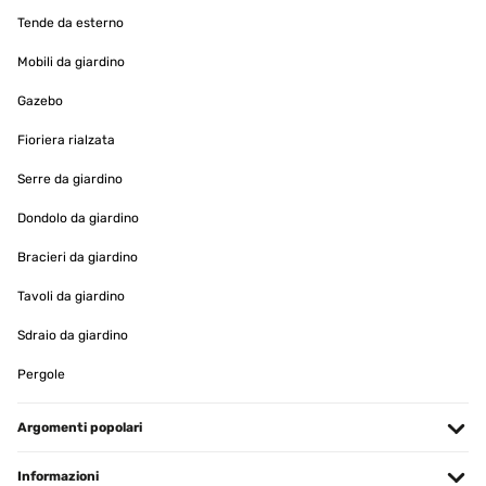
sol es fácil de poner y de quitarMe a encantado y supera mis
Tende da esterno
espectativas
Mobili da giardino
Usuario/a de amazon
Tradurre
Gazebo
Fioriera rialzata
VALUTAZIONE VERIFICATA
Serre da giardino
19/04/2023
Lo compre para guardar cuatro sillones de jardín y al venir ni me
Dondolo da giardino
fiaba mucho por k me parecía un poco fino pero la verdad es k a
aguantado perfectamente la lluvia el agua y los proteja genial del
Bracieri da giardino
sol es fácil de poner y de quitar Me a encantado y supera mis
espectativas
Tavoli da giardino
Usuario/a de amazon
Sdraio da giardino
Tradurre
Pergole
VALUTAZIONE VERIFICATA
Argomenti popolari
29/07/2022
Alles gut Alles so wie wir es Erwartet haben
Informazioni