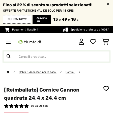
Fino al 29 % di sconto su prodotti selezionati!
OFFERTE FANTASTICHE VALIDE SOLO PER 48 ORE!
Acquista
13
49
17
FULLSWING29
O
M
S
ora
Pagamenti flessibili
Spedizione gratuita da 100€*
Mobili & Accessori per la casa
Cornici
[Reimballato] Cornice Cannon
quadrata 24,4 x 24,4 cm
50 Valutazioni