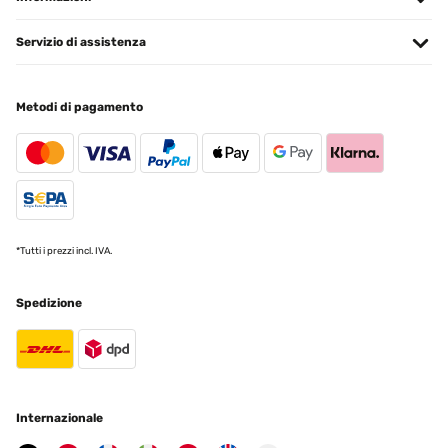
VALUTAZIONE VERIFICATA
15/01/2025
Servizio di assistenza
produit conforme a mon attente
Metodi di pagamento
Utilisateur d'Amazon
Tradurre
VALUTAZIONE VERIFICATA
11/01/2025
*Tutti i prezzi incl. IVA.
article conforme a la photo,tres jolie rendu
Utilisateur d'Amazon
Spedizione
Tradurre
VALUTAZIONE VERIFICATA
07/01/2025
Internazionale
Pour y mettre des Diamond Painting ! Très bon rapport qualité/prix ️