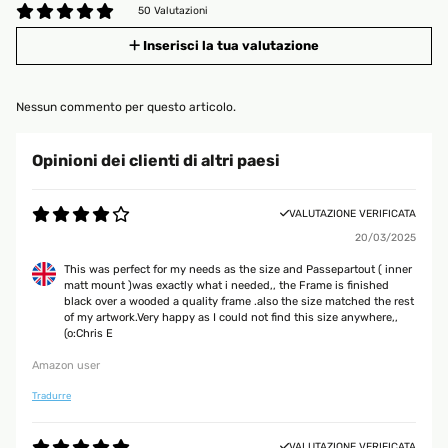
50 Valutazioni
Inserisci la tua valutazione
Nessun commento per questo articolo.
Opinioni dei clienti di altri paesi
VALUTAZIONE VERIFICATA
20/03/2025
This was perfect for my needs as the size and Passepartout ( inner
matt mount )was exactly what i needed,, the Frame is finished
black over a wooded a quality frame .also the size matched the rest
of my artwork.Very happy as I could not find this size anywhere,,
(o:Chris E
Amazon user
Tradurre
VALUTAZIONE VERIFICATA