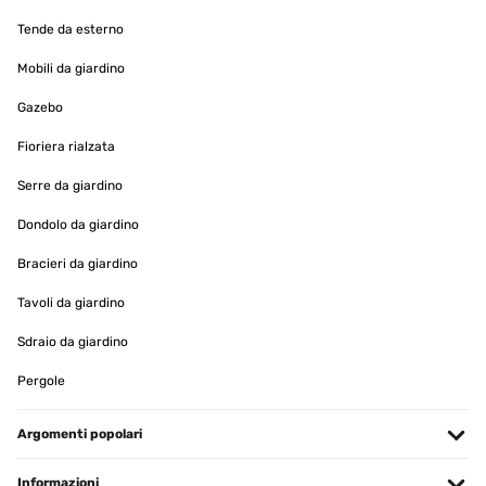
Utilisateur d'Amazon
Tende da esterno
Tradurre
Mobili da giardino
VALUTAZIONE VERIFICATA
Gazebo
16/01/2025
Fioriera rialzata
Lieferung, Verpackung und Qualität sehr gut
Serre da giardino
Amazon-Benutzer
Dondolo da giardino
Tradurre
Bracieri da giardino
Tavoli da giardino
VALUTAZIONE VERIFICATA
16/01/2025
Sdraio da giardino
Ware wie beschrieben einwandfrei verpackt und schnelle
Pergole
Lieferung!!!
Amazon-Benutzer
Argomenti popolari
Tradurre
Informazioni