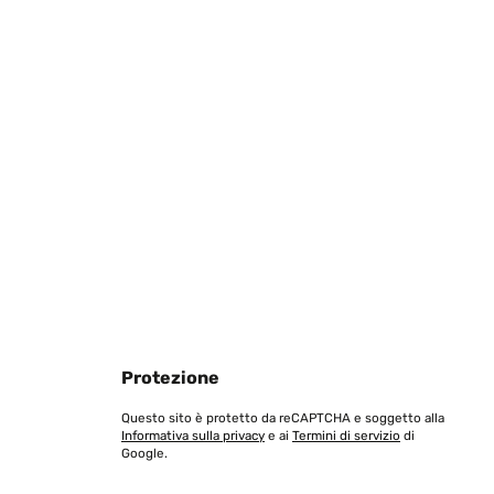
Tradurre
Tradurre
Protezione
Questo sito è protetto da reCAPTCHA e soggetto alla
Informativa sulla privacy
e ai
Termini di servizio
di
Google.
g it up but it looks great sitting on the bench until I can