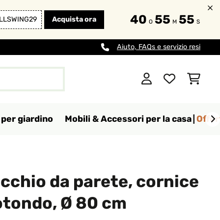
40
55
53
LLSWING29
Acquista ora
O
M
S
Aiuto, FAQs e servizio resi
per giardino
Mobili & Accessori per la casa
Offer
cchio da parete, cornice
rotondo, Ø 80 cm