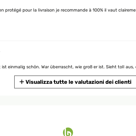
bien protégé pour la livraison je recommande à 100% il vaut clairemen
4
st einmalig schön. War überrascht, wie groß er ist. Sieht toll au
Visualizza tutte le valutazioni dei clienti
4
überrascht, wie groß er ist.Sieht toll aus, empfehlenswert