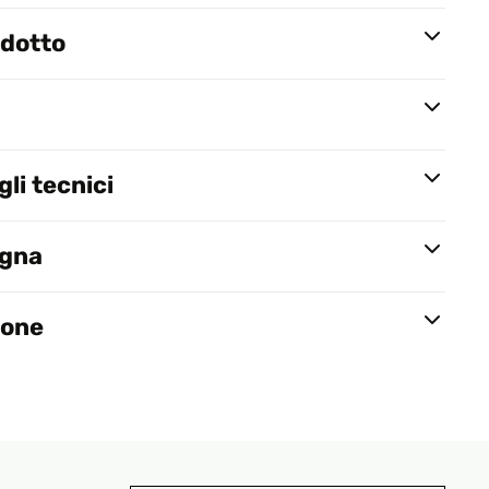
odotto
li tecnici
egna
ione