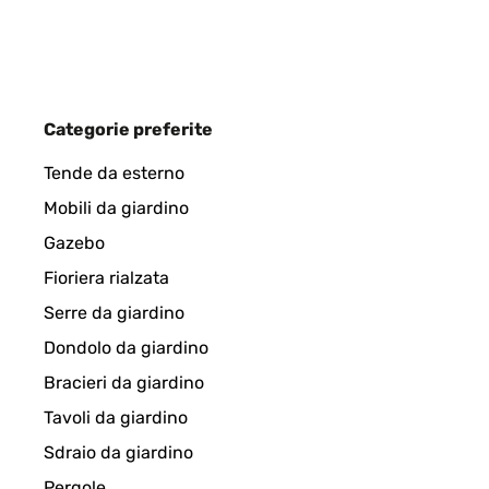
Amazon-Benutzer
VALUTAZIONE VERIFICATA
14/07/2023
Categorie preferite
queda muy bien ,, e s muy simple pero distinto a t
Tende da esterno
Mobili da giardino
Usuario/a de amazon
Gazebo
Fioriera rialzata
VALUTAZIONE VERIFICATA
11/03/2023
Serre da giardino
Dondolo da giardino
Molto bello e ben fatto, imballaggio perfetto...pecc
Bracieri da giardino
Tavoli da giardino
Utente Amazon
Sdraio da giardino
Pergole