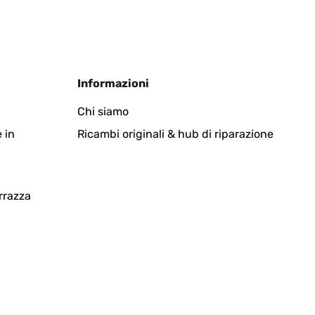
Tradurre
Informazioni
Chi siamo
 in
Ricambi originali & hub di riparazione
Tradurre
rrazza
itirarlo in magazzino.
Tradurre