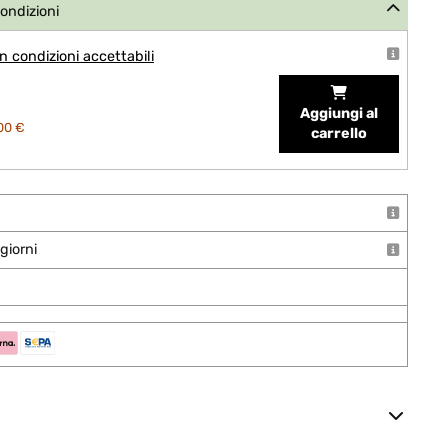
condizioni
 condizioni accettabili
Aggiungi al
00 €
carrello
giorni