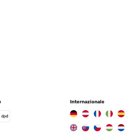
e
Internazionale
rcle mirrors out there. Quite big and heavy enough, I still need to han