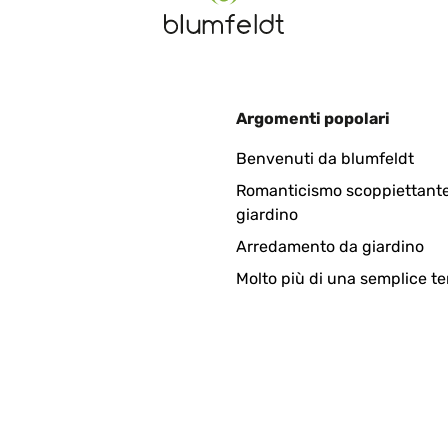
Argomenti popolari
odo ,, me encanta
Benvenuti da blumfeldt
Romanticismo scoppiettante
giardino
Arredamento da giardino
Molto più di una semplice te
ato che per stare dietro a DHL ho rischiato di dover fare 40km per r