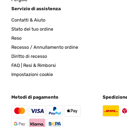
VALUTAZIONE VERIFICATA
16/12/2022
Servizio di assistenza
Contatti & Aiuto
Well packaged, great value and looks the business
Stato del tuo ordine
Reso
Amazon-Benutzer
Recesso / Annullamento ordine
Diritto di recesso
VALUTAZIONE VERIFICATA
05/09/2022
FAQ | Resi & Rimborsi
That just sums it up!
Impostazioni cookie
Amazon-Benutzer
Metodi di pagamento
Spedizion
VALUTAZIONE VERIFICATA
14/04/2022
Lovely design, a little different to all the plain ci