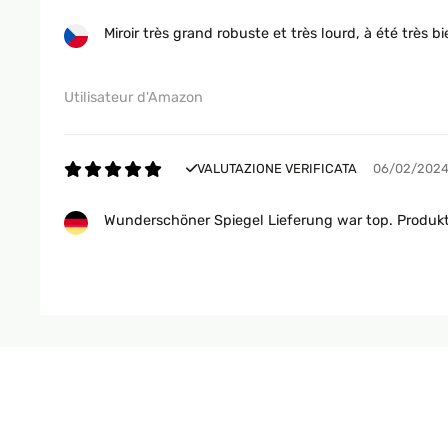
Miroir très grand robuste et très lourd, à été très 
Utilisateur d'Amazon
VALUTAZIONE VERIFICATA
06/02/202
Wunderschöner Spiegel Lieferung war top. Produkt i
Amazon-Benutzer
VALUTAZIONE VERIFICATA
06/02/202
Lieferung war top. Produkt ist einmalig schön. War 