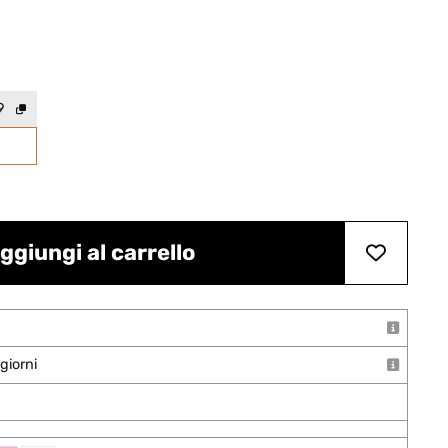
9
ggiungi al carrello
giorni