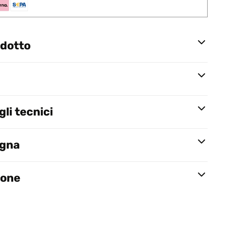
odotto
li tecnici
egna
ione