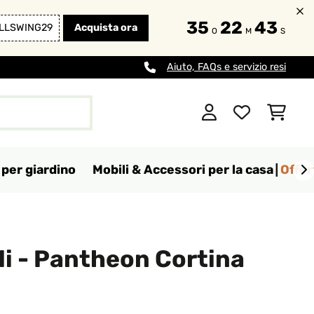
35
22
41
LLSWING29
Acquista ora
O
M
S
Aiuto, FAQs e servizio resi
per giardino
Mobili & Accessori per la casa
Offer
ali - Pantheon Cortina