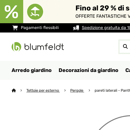
Fino al 29 % di 
OFFERTE FANTASTICHE V
Pagamenti flessibili
Spedizione gratuita da 
Arredo giardino
Decorazioni da giardino
C
Tettoie per esterno
Pergole
pareti laterali - Pa