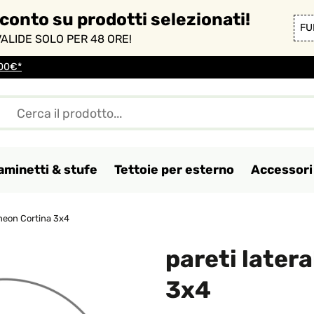
sconto su prodotti selezionati!
FU
ALIDE SOLO PER 48 ORE!
100€*
aminetti & stufe
Tettoie per esterno
Accessori 
ntheon Cortina 3x4
pareti later
3x4